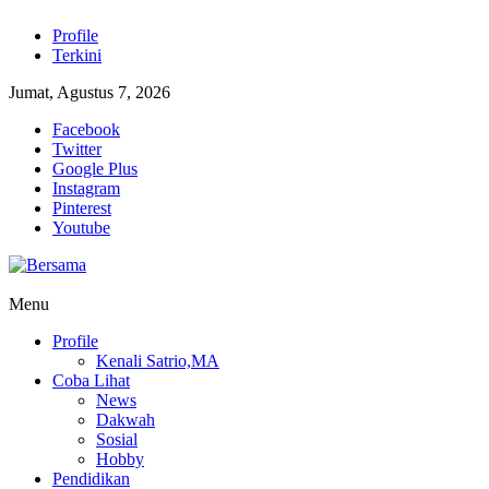
Lompat
Profile
ke
Terkini
konten
Jumat, Agustus 7, 2026
Facebook
Twitter
Google Plus
Instagram
Pinterest
Youtube
Menu
Bersama
Profile
Satrio
Kenali Satrio,MA
Datuak
Coba Lihat
News
Dakwah
Sosial
Hobby
Pendidikan