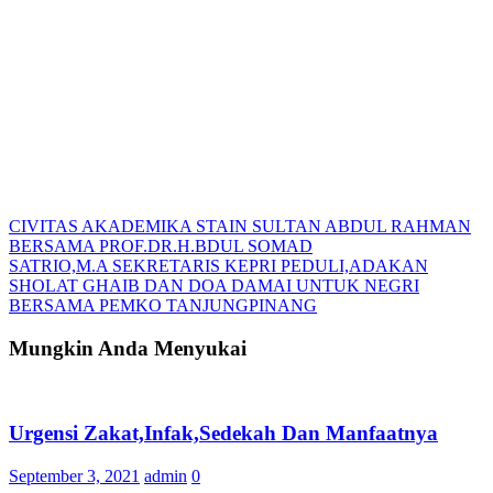
CIVITAS AKADEMIKA STAIN SULTAN ABDUL RAHMAN
BERSAMA PROF.DR.H.BDUL SOMAD
Navigasi
SATRIO,M.A SEKRETARIS KEPRI PEDULI,ADAKAN
pos
SHOLAT GHAIB DAN DOA DAMAI UNTUK NEGRI
BERSAMA PEMKO TANJUNGPINANG
Mungkin Anda Menyukai
Urgensi Zakat,Infak,Sedekah Dan Manfaatnya
September 3, 2021
admin
0