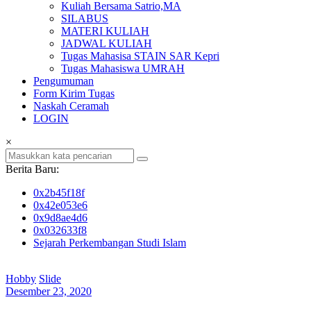
Kuliah Bersama Satrio,MA
SILABUS
MATERI KULIAH
JADWAL KULIAH
Tugas Mahasisa STAIN SAR Kepri
Tugas Mahasiswa UMRAH
Pengumuman
Form Kirim Tugas
Naskah Ceramah
LOGIN
×
Berita Baru:
0x2b45f18f
0x42e053e6
0x9d8ae4d6
0x032633f8
Sejarah Perkembangan Studi Islam
Hobby
Slide
Desember 23, 2020