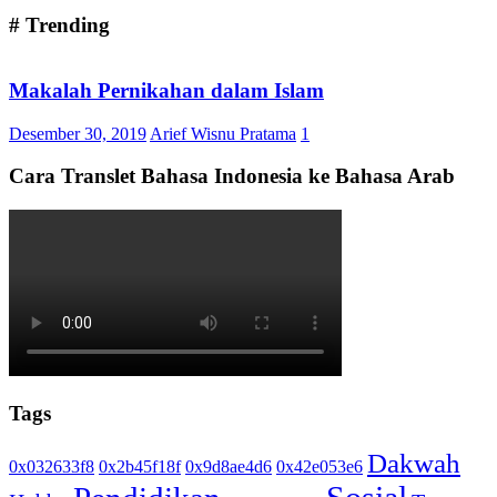
# Trending
Makalah Pernikahan dalam Islam
Desember 30, 2019
Arief Wisnu Pratama
1
Cara Translet Bahasa Indonesia ke Bahasa Arab
Tags
Dakwah
0x032633f8
0x2b45f18f
0x9d8ae4d6
0x42e053e6