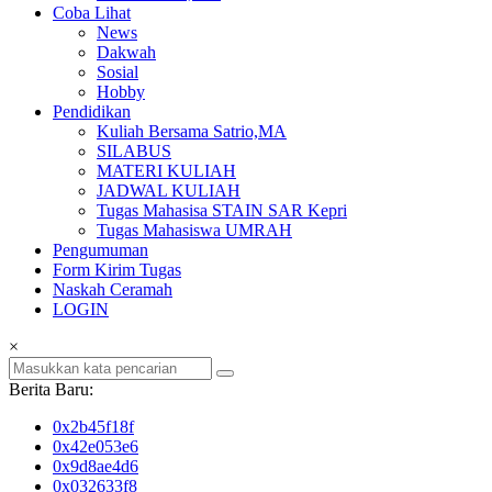
Coba Lihat
News
Dakwah
Sosial
Hobby
Pendidikan
Kuliah Bersama Satrio,MA
SILABUS
MATERI KULIAH
JADWAL KULIAH
Tugas Mahasisa STAIN SAR Kepri
Tugas Mahasiswa UMRAH
Pengumuman
Form Kirim Tugas
Naskah Ceramah
LOGIN
×
Berita Baru:
0x2b45f18f
0x42e053e6
0x9d8ae4d6
0x032633f8