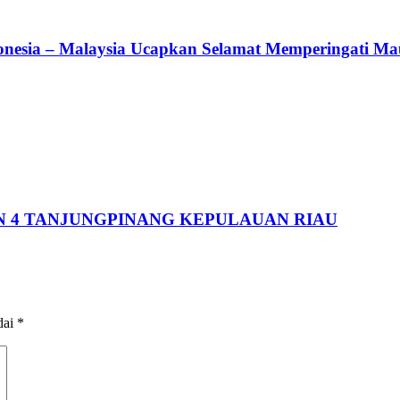
ndonesia – Malaysia Ucapkan Selamat Memperingati
 N 4 TANJUNGPINANG KEPULAUAN RIAU
dai
*