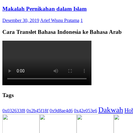
Makalah Pernikahan dalam Islam
Desember 30, 2019
Arief Wisnu Pratama
1
Cara Translet Bahasa Indonesia ke Bahasa Arab
Tags
Dakwah
Ho
0x032633f8
0x2b45f18f
0x9d8ae4d6
0x42e053e6