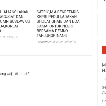
I ALIANSI ANAK
SATRIO,M.A SEKRETARIS
NGGUGAT DAN
KEPRI PEDULI,ADAKAN
 OMNIBUSLAW UU
SHOLAT GHAIB DAN DOA
RJA,KORLAP
DAMAI UNTUK NEGRI
A
BERSAMA PEMKO
TANJUNGPINANG
2020
admin
0
Desember 23, 2020
admin
0
M
H
ang wajib ditandai
*
D
2
A
Se