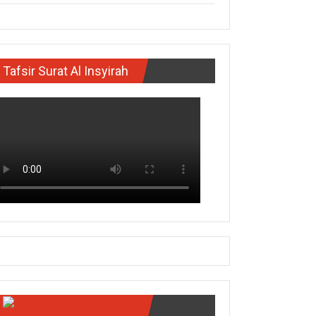
Tafsir Surat Al Insyirah
PERPUSTAKAAN