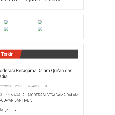
Terkini
oderasi Beragama Dalam Qur’an dan
adis
esember 1, 2025
Nurbaiti
0
43 LihatMAKALAH MODERASI BERAGAMA DALAM
L-QUR’AN DAN HADIS
lengkapnya