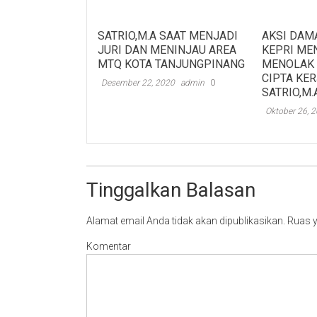
SATRIO,M.A SAAT MENJADI
AKSI DAMA
JURI DAN MENINJAU AREA
KEPRI ME
MTQ KOTA TANJUNGPINANG
MENOLAK
CIPTA KE
Desember 22, 2020
admin
0
SATRIO,M.
Oktober 26, 
Tinggalkan Balasan
Alamat email Anda tidak akan dipublikasikan.
Ruas y
Komentar