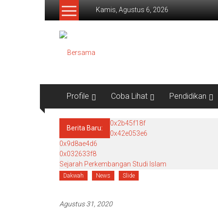
Lompat ke konten
Kamis, Agustus 6, 2026
Bersama
Satrio Datuak
Profile
Coba Lihat
Pendidikan
0x2b45f18f
Berita Baru:
0x42e053e6
0x9d8ae4d6
0x032633f8
Sejarah Perkembangan Studi Islam
Dakwah
News
Slide
Agustus 31, 2020