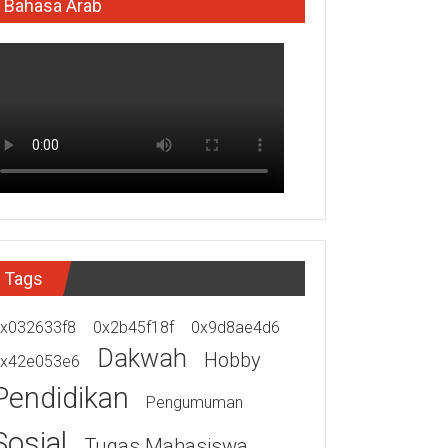
Bahasa Arab
Tags
x032633f8
0x2b45f18f
0x9d8ae4d6
Dakwah
Hobby
x42e053e6
Pendidikan
Pengumuman
Sosial
Tugas Mahasiswa