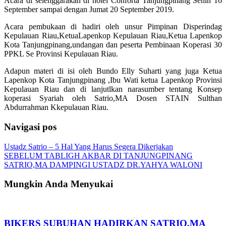
Acara di selenggarakan di hotel Conforta Tanjungpinang Senin 16
September sampai dengan Jumat 20 September 2019.
Acara pembukaan di hadiri oleh unsur Pimpinan Disperindag
Kepulauan Riau,KetuaLapenkop Kepulauan Riau,Ketua Lapenkop
Kota Tanjungpinang,undangan dan peserta Pembinaan Koperasi 30
PPKL Se Provinsi Kepulauan Riau.
Adapun materi di isi oleh Bundo Elly Suharti yang juga Ketua
Lapenkop Kota Tanjungpinang ,Ibu Wati ketua Lapenkop Provinsi
Kepulauan Riau dan di lanjutlkan narasumber tentang Konsep
koperasi Syariah oleh Satrio,MA Dosen STAIN Sulthan
Abdurrahman Kkepulauan Riau.
Navigasi pos
Ustadz Satrio – 5 Hal Yang Harus Segera Dikerjakan
SEBELUM TABLIGH AKBAR DI TANJUNGPINANG
SATRIO,MA DAMPINGI USTADZ DR.YAHYA WALONI
Mungkin Anda Menyukai
BIKERS SUBUHAN HADIRKAN SATRIO,MA