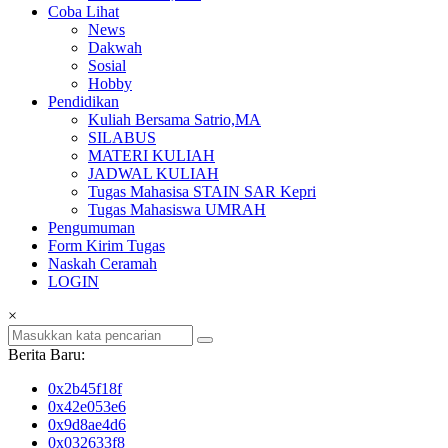
Coba Lihat
News
Dakwah
Sosial
Hobby
Pendidikan
Kuliah Bersama Satrio,MA
SILABUS
MATERI KULIAH
JADWAL KULIAH
Tugas Mahasisa STAIN SAR Kepri
Tugas Mahasiswa UMRAH
Pengumuman
Form Kirim Tugas
Naskah Ceramah
LOGIN
×
Berita Baru:
0x2b45f18f
0x42e053e6
0x9d8ae4d6
0x032633f8