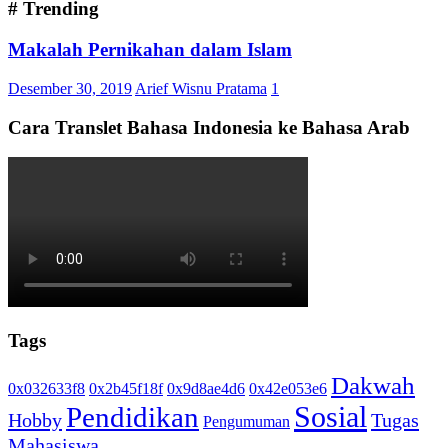
# Trending
Makalah Pernikahan dalam Islam
Desember 30, 2019
Arief Wisnu Pratama
1
Cara Translet Bahasa Indonesia ke Bahasa Arab
Tags
Dakwah
0x032633f8
0x2b45f18f
0x9d8ae4d6
0x42e053e6
Sosial
Pendidikan
Hobby
Tugas
Pengumuman
Mahasiswa