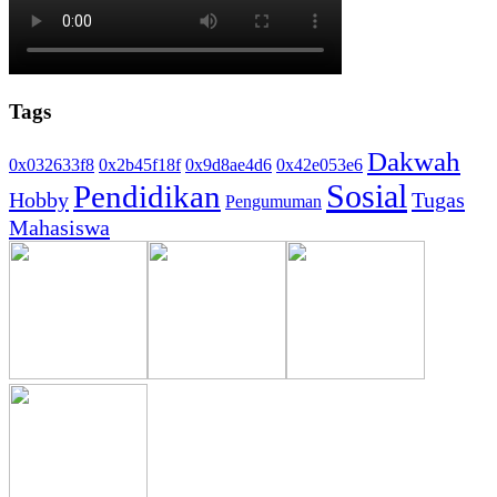
Tags
Dakwah
0x032633f8
0x2b45f18f
0x9d8ae4d6
0x42e053e6
Sosial
Pendidikan
Hobby
Tugas
Pengumuman
Mahasiswa