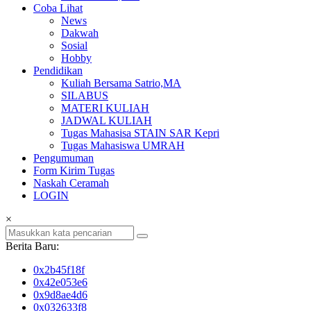
Coba Lihat
News
Dakwah
Sosial
Hobby
Pendidikan
Kuliah Bersama Satrio,MA
SILABUS
MATERI KULIAH
JADWAL KULIAH
Tugas Mahasisa STAIN SAR Kepri
Tugas Mahasiswa UMRAH
Pengumuman
Form Kirim Tugas
Naskah Ceramah
LOGIN
×
Berita Baru:
0x2b45f18f
0x42e053e6
0x9d8ae4d6
0x032633f8