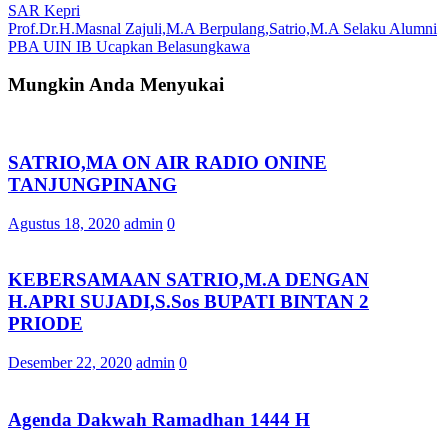
SAR Kepri
Prof.Dr.H.Masnal Zajuli,M.A Berpulang,Satrio,M.A Selaku Alumni
PBA UIN IB Ucapkan Belasungkawa
Mungkin Anda Menyukai
SATRIO,MA ON AIR RADIO ONINE
TANJUNGPINANG
Agustus 18, 2020
admin
0
KEBERSAMAAN SATRIO,M.A DENGAN
H.APRI SUJADI,S.Sos BUPATI BINTAN 2
PRIODE
Desember 22, 2020
admin
0
Agenda Dakwah Ramadhan 1444 H