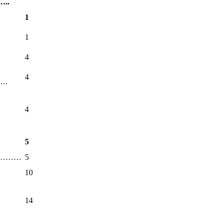
..
1
1
4
4
.
4
5
…………
5
10
14