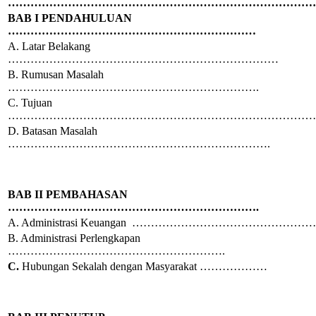
…………………………………………………………………………
BAB I PENDAHULUAN
…………………………………………………………
A. Latar Belakang
………………………………………………………………
B. Rumusan Masalah
………………………………………………………….
C. Tujuan
…………………………………………………………………………
D. Batasan Masalah
…………………………………………………………….
BAB II PEMBAHASAN
………………………………………………………….
A. Administrasi Keuangan ………………………………………
B. Administrasi Perlengkapan
………………………………………………….
C.
Hubungan Sekalah dengan Masyarakat ………………