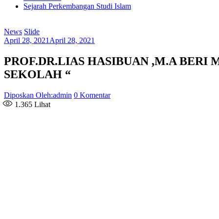
Sejarah Perkembangan Studi Islam
News
Slide
April 28, 2021
April 28, 2021
PROF.DR.LIAS HASIBUAN ,M.A BER
SEKOLAH “
Diposkan Oleh:admin
0 Komentar
1.365
Lihat