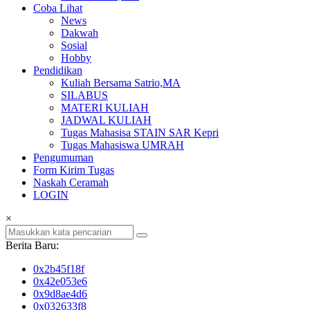
Coba Lihat
News
Dakwah
Sosial
Hobby
Pendidikan
Kuliah Bersama Satrio,MA
SILABUS
MATERI KULIAH
JADWAL KULIAH
Tugas Mahasisa STAIN SAR Kepri
Tugas Mahasiswa UMRAH
Pengumuman
Form Kirim Tugas
Naskah Ceramah
LOGIN
×
Berita Baru:
0x2b45f18f
0x42e053e6
0x9d8ae4d6
0x032633f8