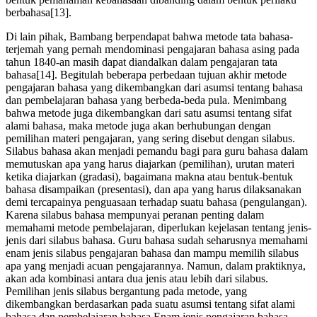
berbahasa[13].
Di lain pihak, Bambang berpendapat bahwa metode tata bahasa-
terjemah yang pernah mendominasi pengajaran bahasa asing pada
tahun 1840-an masih dapat diandalkan dalam pengajaran tata
bahasa[14]. Begitulah beberapa perbedaan tujuan akhir metode
pengajaran bahasa yang dikembangkan dari asumsi tentang bahasa
dan pembelajaran bahasa yang berbeda-beda pula. Menimbang
bahwa metode juga dikembangkan dari satu asumsi tentang sifat
alami bahasa, maka metode juga akan berhubungan dengan
pemilihan materi pengajaran, yang sering disebut dengan silabus.
Silabus bahasa akan menjadi pemandu bagi para guru bahasa dalam
memutuskan apa yang harus diajarkan (pemilihan), urutan materi
ketika diajarkan (gradasi), bagaimana makna atau bentuk-bentuk
bahasa disampaikan (presentasi), dan apa yang harus dilaksanakan
demi tercapainya penguasaan terhadap suatu bahasa (pengulangan).
Karena silabus bahasa mempunyai peranan penting dalam
memahami metode pembelajaran, diperlukan kejelasan tentang jenis-
jenis dari silabus bahasa. Guru bahasa sudah seharusnya memahami
enam jenis silabus pengajaran bahasa dan mampu memilih silabus
apa yang menjadi acuan pengajarannya. Namun, dalam praktiknya,
akan ada kombinasi antara dua jenis atau lebih dari silabus.
Pemilihan jenis silabus bergantung pada metode, yang
dikembangkan berdasarkan pada suatu asumsi tentang sifat alami
bahasa dan pembelajaran bahasa.Enam jenis pengajaran bahasa