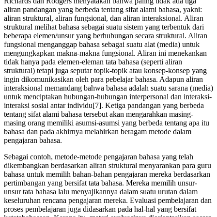
Richards dan Rodgers menyatakan bahwa paling tidak ada tiga
aliran pandangan yang berbeda tentang sifat alami bahasa, yakni:
aliran struktural, aliran fungsional, dan aliran interaksional. Aliran
struktural melihat bahasa sebagai suatu sistem yang terbentuk dari
beberapa elemen/unsur yang berhubungan secara struktural. Aliran
fungsional menganggap bahasa sebagai suatu alat (media) untuk
mengungkapkan makna-makna fungsional. Aliran ini menekankan
tidak hanya pada elemen-eleman tata bahasa (seperti aliran
struktural) tetapi juga seputar topik-topik atau konsep-konsep yang
ingin dikomunikasikan oleh para pebelajar bahasa. Adapun aliran
interaksional memandang bahwa bahasa adalah suatu sarana (media)
untuk menciptakan hubungan-hubungan interpersonal dan interaksi-
interaksi sosial antar individu[7]. Ketiga pandangan yang berbeda
tentang sifat alami bahasa tersebut akan mengarahkan masing-
masing orang memiliki asumsi-asumsi yang berbeda tentang apa itu
bahasa dan pada akhirnya melahirkan beragam metode dalam
pengajaran bahasa.
Sebagai contoh, metode-metode pengajaran bahasa yang telah
dikembangkan berdasarkan aliran struktural menyarankan para guru
bahasa untuk memilih bahan-bahan pengajaran mereka berdasarkan
pertimbangan yang bersifat tata bahasa. Mereka memilih unsur-
unsur tata bahasa lalu menyajikannya dalam suatu urutan dalam
keseluruhan rencana pengajaran mereka. Evaluasi pembelajaran dan
proses pembelajaran juga didasarkan pada hal-hal yang bersifat