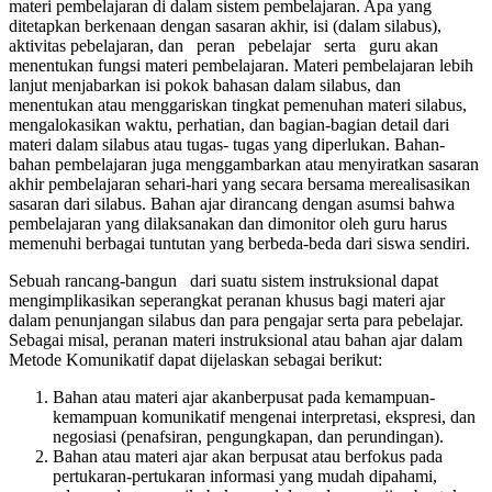
materi pembelajaran di dalam sistem pembelajaran. Apa yang
ditetapkan berkenaan dengan sasaran akhir, isi (dalam silabus),
aktivitas pebelajaran, dan peran pebelajar serta guru akan
menentukan fungsi materi pembelajaran. Materi pembelajaran lebih
lanjut menjabarkan isi pokok bahasan dalam silabus, dan
menentukan atau menggariskan tingkat pemenuhan materi silabus,
mengalokasikan waktu, perhatian, dan bagian-bagian detail dari
materi dalam silabus atau tugas- tugas yang diperlukan. Bahan-
bahan pembelajaran juga menggambarkan atau menyiratkan sasaran
akhir pembelajaran sehari-hari yang secara bersama merealisasikan
sasaran dari silabus. Bahan ajar dirancang dengan asumsi bahwa
pembelajaran yang dilaksanakan dan dimonitor oleh guru harus
memenuhi berbagai tuntutan yang berbeda-beda dari siswa sendiri.
Sebuah rancang-bangun dari suatu sistem instruksional dapat
mengimplikasikan seperangkat peranan khusus bagi materi ajar
dalam penunjangan silabus dan para pengajar serta para pebelajar.
Sebagai misal, peranan materi instruksional atau bahan ajar dalam
Metode Komunikatif dapat dijelaskan sebagai berikut:
Bahan atau materi ajar akanberpusat pada kemampuan-
kemampuan komunikatif mengenai interpretasi, ekspresi, dan
negosiasi (penafsiran, pengungkapan, dan perundingan).
Bahan atau materi ajar akan berpusat atau berfokus pada
pertukaran-pertukaran informasi yang mudah dipahami,