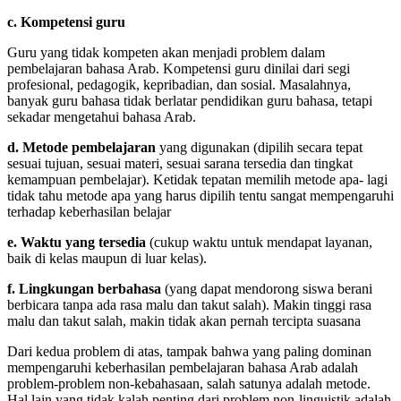
c. Kompetensi guru
Guru yang tidak kompeten akan menjadi problem dalam
pembelajaran bahasa Arab. Kompetensi guru dinilai dari segi
profesional, pedagogik, kepribadian, dan sosial. Masalahnya,
banyak guru bahasa tidak berlatar pendidikan guru bahasa, tetapi
sekadar mengetahui bahasa Arab.
d. Metode pembelajaran
yang digunakan (dipilih secara tepat
sesuai tujuan, sesuai materi, sesuai sarana tersedia dan tingkat
kemampuan pembelajar). Ketidak tepatan memilih metode apa- lagi
tidak tahu metode apa yang harus dipilih tentu sangat mempengaruhi
terhadap keberhasilan belajar
e. Waktu yang tersedia
(cukup waktu untuk mendapat layanan,
baik di kelas maupun di luar kelas).
f. Lingkungan berbahasa
(yang dapat mendorong siswa berani
berbicara tanpa ada rasa malu dan takut salah). Makin tinggi rasa
malu dan takut salah, makin tidak akan pernah tercipta suasana
Dari kedua problem di atas, tampak bahwa yang paling dominan
mempengaruhi keberhasilan pembelajaran bahasa Arab adalah
problem-problem non-kebahasaan, salah satunya adalah metode.
Hal lain yang tidak kalah penting dari problem non-linguistik adalah