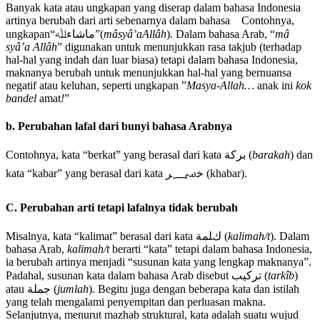
Banyak kata atau ungkapan yang diserap dalam bahasa Indonesia
artinya berubah dari arti sebenarnya dalam bahasa Contohnya,
ungkapan“ﻣﺎﺷﺎﺀﷲˮ(
mâsyâʼaAllâh
)
.
Dalam bahasa Arab, “
mâ
syâʼa Allâh
ˮ digunakan untuk menunjukkan rasa takjub (terhadap
hal-hal yang indah dan luar biasa) tetapi dalam bahasa Indonesia,
maknanya berubah untuk menunjukkan hal-hal yang bernuansa
negatif atau keluhan, seperti ungkapan ”
Masya-Allah…
anak ini
kok
bandel
amat
!
”
b. Perubahan lafal dari bunyi bahasa Arabnya
Contohnya, kata “berkatˮ yang berasal dari kata ﺑﺮﻛﺔ (
barakah
) dan
kata “kabarˮ yang berasal dari kata ﺧ؄ﺮ (khabar).
C. Perubahan arti tetapi lafalnya tidak berubah
Misalnya, kata “kalimatˮ berasal dari kata كﻠﻤﺔ (
kalimah/t
). Dalam
bahasa Arab,
kalimah/t
berarti “kata” tetapi dalam bahasa Indonesia,
ia berubah artinya menjadi “susunan kata yang lengkap maknanya”.
Padahal, susunan kata dalam bahasa Arab disebut ﺗﺮﻛﻴﺐ (
tarkîb
)
atau ﺟﻤﻠﺔ (
jumlah
). Begitu juga dengan beberapa kata dan istilah
yang telah mengalami penyempitan dan perluasan makna.
Selanjutnya, menurut mazhab struktural, kata adalah suatu wujud