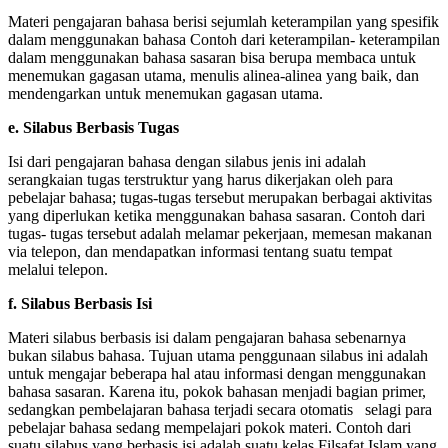
Materi pengajaran bahasa berisi sejumlah keterampilan yang spesifik
dalam menggunakan bahasa Contoh dari keterampilan- keterampilan
dalam menggunakan bahasa sasaran bisa berupa membaca untuk
menemukan gagasan utama, menulis alinea-alinea yang baik, dan
mendengarkan untuk menemukan gagasan utama.
e. Silabus Berbasis Tugas
Isi dari pengajaran bahasa dengan silabus jenis ini adalah
serangkaian tugas terstruktur yang harus dikerjakan oleh para
pebelajar bahasa; tugas-tugas tersebut merupakan berbagai aktivitas
yang diperlukan ketika menggunakan bahasa sasaran. Contoh dari
tugas- tugas tersebut adalah melamar pekerjaan, memesan makanan
via telepon, dan mendapatkan informasi tentang suatu tempat
melalui telepon.
f. Silabus Berbasis Isi
Materi silabus berbasis isi dalam pengajaran bahasa sebenarnya
bukan silabus bahasa. Tujuan utama penggunaan silabus ini adalah
untuk mengajar beberapa hal atau informasi dengan menggunakan
bahasa sasaran. Karena itu, pokok bahasan menjadi bagian primer,
sedangkan pembelajaran bahasa terjadi secara otomatis selagi para
pebelajar bahasa sedang mempelajari pokok materi. Contoh dari
suatu silabus yang berbasis isi adalah suatu kelas Filsafat Islam yang