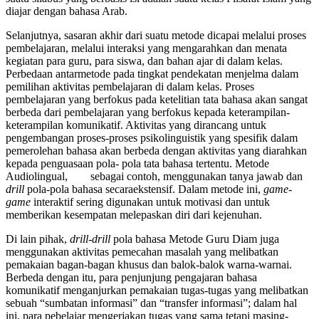
diajar dengan bahasa Arab.
Selanjutnya, sasaran akhir dari suatu metode dicapai melalui proses
pembelajaran, melalui interaksi yang mengarahkan dan menata
kegiatan para guru, para siswa, dan bahan ajar di dalam kelas.
Perbedaan antarmetode pada tingkat pendekatan menjelma dalam
pemilihan aktivitas pembelajaran di dalam kelas. Proses
pembelajaran yang berfokus pada ketelitian tata bahasa akan sangat
berbeda dari pembelajaran yang berfokus kepada keterampilan-
keterampilan komunikatif. Aktivitas yang dirancang untuk
pengembangan proses-proses psikolinguistik yang spesifik dalam
pemerolehan bahasa akan berbeda dengan aktivitas yang diarahkan
kepada penguasaan pola- pola tata bahasa tertentu. Metode
Audiolingual, sebagai contoh, menggunakan tanya jawab dan
drill
pola-pola bahasa secaraekstensif. Dalam metode ini,
game-
game
interaktif sering digunakan untuk motivasi dan untuk
memberikan kesempatan melepaskan diri dari kejenuhan.
Di lain pihak,
drill-drill
pola bahasa Metode Guru Diam juga
menggunakan aktivitas pemecahan masalah yang melibatkan
pemakaian bagan-bagan khusus dan balok-balok warna-warnai.
Berbeda dengan itu, para penjunjung pengajaran bahasa
komunikatif menganjurkan pemakaian tugas-tugas yang melibatkan
sebuah “sumbatan informasiˮ dan “transfer informasiˮ; dalam hal
ini, para pebelajar mengerjakan tugas yang sama tetapi masing-