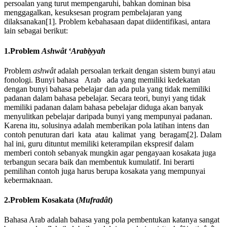
persoalan yang turut mempengaruhi, bahkan dominan bisa
menggagalkan, kesuksesan program pembelajaran yang
dilaksanakan[1]. Problem kebahasaan dapat diidentifikasi, antara
lain sebagai berikut:
1.Problem
Ashwât ʻArabiyyah
Problem
ashwât
adalah persoalan terkait dengan sistem bunyi atau
fonologi. Bunyi bahasa Arab ada yang memiliki kedekatan
dengan bunyi bahasa pebelajar dan ada pula yang tidak memiliki
padanan dalam bahasa pebelajar. Secara teori, bunyi yang tidak
memiliki padanan dalam bahasa pebelajar diduga akan banyak
menyulitkan pebelajar daripada bunyi yang mempunyai padanan.
Karena itu, solusinya adalah memberikan pola latihan intens dan
contoh penuturan dari kata atau kalimat yang beragam[2]. Dalam
hal ini, guru dituntut memiliki keterampilan ekspresif dalam
memberi contoh sebanyak mungkin agar pengayaan kosakata juga
terbangun secara baik dan membentuk kumulatif. Ini berarti
pemilihan contoh juga harus berupa kosakata yang mempunyai
kebermaknaan.
2.Problem Kosakata (
Mufradât
)
Bahasa Arab adalah bahasa yang pola pembentukan katanya sangat