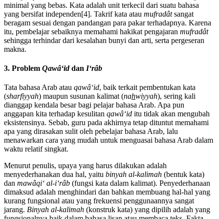
minimal yang bebas. Kata adalah unit terkecil dari suatu bahasa
yang bersifat independen[4]. Takrif kata atau
mufradât
sangat
beragam sesuai dengan pandangan para pakar terhadapnya. Karena
itu, pembelajar sebaiknya memahami hakikat pengajaran
mufradât
sehingga terhindar dari kesalahan bunyi dan arti, serta pergeseran
makna.
3. Problem
Qawâʻid
dan
Iʻrâb
Tata bahasa Arab atau
qawâʻid
, baik terkait pembentukan kata
(
sharfiyyah
) maupun susunan kalimat (
na
h
wiyyah
), sering kali
dianggap kendala besar bagi pelajar bahasa Arab. Apa pun
anggapan kita terhadap kesulitan
qawâʻid
itu tidak akan mengubah
eksistensinya. Sebab, guru pada akhirnya tetap dituntut memahami
apa yang dirasakan sulit oleh pebelajar bahasa Arab, lalu
menawarkan cara yang mudah untuk menguasai bahasa Arab dalam
waktu relatif singkat.
Menurut penulis, upaya yang harus dilakukan adalah
menyederhanakan dua hal, yaitu
binyah al-kalimah
(bentuk kata)
dan
mawâqiʻ al-iʻrâb
(fungsi kata dalam kalimat). Penyederhanaan
dimaksud adalah menghindari dan bahkan membuang hal-hal yang
kurang fungsional atau yang frekuensi penggunaannya sangat
jarang.
Binyah al-kalimah
(konstruk kata) yang dipilih adalah yang
fungsionalnya baik dalam bahasa lisan atau membaca teks. Fakta