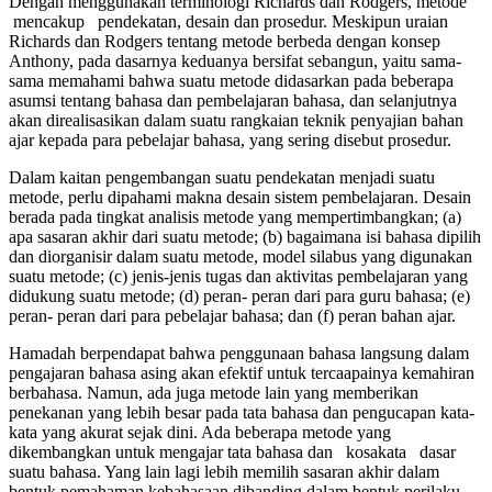
Dengan menggunakan terminologi Richards dan Rodgers, metode
mencakup pendekatan, desain dan prosedur. Meskipun uraian
Richards dan Rodgers tentang metode berbeda dengan konsep
Anthony, pada dasarnya keduanya bersifat sebangun, yaitu sama-
sama memahami bahwa suatu metode didasarkan pada beberapa
asumsi tentang bahasa dan pembelajaran bahasa, dan selanjutnya
akan direalisasikan dalam suatu rangkaian teknik penyajian bahan
ajar kepada para pebelajar bahasa, yang sering disebut prosedur.
Dalam kaitan pengembangan suatu pendekatan menjadi suatu
metode, perlu dipahami makna desain sistem pembelajaran. Desain
berada pada tingkat analisis metode yang mempertimbangkan; (a)
apa sasaran akhir dari suatu metode; (b) bagaimana isi bahasa dipilih
dan diorganisir dalam suatu metode, model silabus yang digunakan
suatu metode; (c) jenis-jenis tugas dan aktivitas pembelajaran yang
didukung suatu metode; (d) peran- peran dari para guru bahasa; (e)
peran- peran dari para pebelajar bahasa; dan (f) peran bahan ajar.
Hamadah berpendapat bahwa penggunaan bahasa langsung dalam
pengajaran bahasa asing akan efektif untuk tercaapainya kemahiran
berbahasa. Namun, ada juga metode lain yang memberikan
penekanan yang lebih besar pada tata bahasa dan pengucapan kata-
kata yang akurat sejak dini. Ada beberapa metode yang
dikembangkan untuk mengajar tata bahasa dan kosakata dasar
suatu bahasa. Yang lain lagi lebih memilih sasaran akhir dalam
bentuk pemahaman kebahasaan dibanding dalam bentuk perilaku