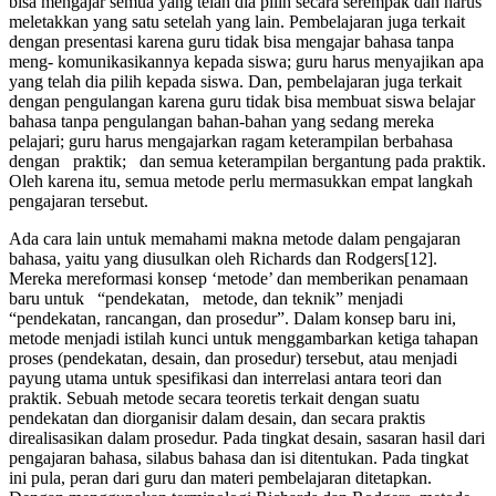
bisa mengajar semua yang telah dia pilih secara serempak dan harus
meletakkan yang satu setelah yang lain. Pembelajaran juga terkait
dengan presentasi karena guru tidak bisa mengajar bahasa tanpa
meng- komunikasikannya kepada siswa; guru harus menyajikan apa
yang telah dia pilih kepada siswa. Dan, pembelajaran juga terkait
dengan pengulangan karena guru tidak bisa membuat siswa belajar
bahasa tanpa pengulangan bahan-bahan yang sedang mereka
pelajari; guru harus mengajarkan ragam keterampilan berbahasa
dengan praktik; dan semua keterampilan bergantung pada praktik.
Oleh karena itu, semua metode perlu mermasukkan empat langkah
pengajaran tersebut.
Ada cara lain untuk memahami makna metode dalam pengajaran
bahasa, yaitu yang diusulkan oleh Richards dan Rodgers[12].
Mereka mereformasi konsep ‘metode’ dan memberikan penamaan
baru untuk “pendekatan, metode, dan teknik” menjadi
“pendekatan, rancangan, dan prosedur”. Dalam konsep baru ini,
metode menjadi istilah kunci untuk menggambarkan ketiga tahapan
proses (pendekatan, desain, dan prosedur) tersebut, atau menjadi
payung utama untuk spesifikasi dan interrelasi antara teori dan
praktik. Sebuah metode secara teoretis terkait dengan suatu
pendekatan dan diorganisir dalam desain, dan secara praktis
direalisasikan dalam prosedur. Pada tingkat desain, sasaran hasil dari
pengajaran bahasa, silabus bahasa dan isi ditentukan. Pada tingkat
ini pula, peran dari guru dan materi pembelajaran ditetapkan.