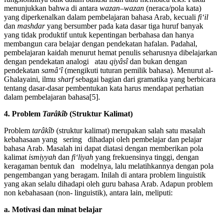
menunjukkan bahwa di antara
wazan
–
wazan
(neraca/pola kata)
yang diperkenalkan dalam pembelajaran bahasa Arab, kecuali
fiʻil
dan
mashdar
yang bersumber pada kata dasar tiga huruf banyak
yang tidak produktif untuk kepentingan berbahasa dan hanya
membangun cara belajar dengan pendekatan hafalan. Padahal,
pembelajaran kaidah menurut hemat penulis seharusnya dibelajarkan
dengan pendekatan analogi atau
qiyâsî
dan bukan dengan
pendekatan
samâʻî
(mengikuti tuturan pemilik bahasa). Menurut al-
Ghalayaini, ilmu
sharf
sebagai bagian dari gramatika yang berbicara
tentang dasar-dasar pembentukan kata harus mendapat perhatian
dalam pembelajaran bahasa[5].
4. Problem
Tarâkîb
(Struktur Kalimat)
Problem
tarâkîb
(struktur kalimat) merupakan salah satu masalah
kebahasaan yang sering dihadapi oleh pembelajar dan pelajar
bahasa Arab. Masalah ini dapat diatasi dengan memberikan pola
kalimat
ismiyyah
dan
fiʻliyah
yang frekuensinya tinggi, dengan
keragaman bentuk dan modelnya, lalu melatihkannya dengan pola
pengembangan yang beragam. Inilah di antara problem linguistik
yang akan selalu dihadapi oleh guru bahasa Arab. Adapun problem
non kebahasaan (non- linguistik), antara lain, meliputi:
a. Motivasi dan minat belajar