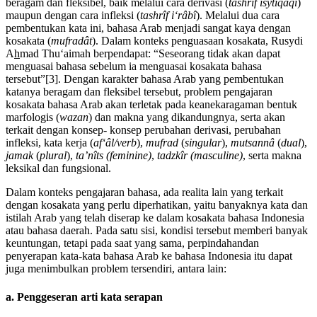
beragam dan fleksibel, baik melalui cara derivasi (
tashrîf isytiqâqî
)
maupun dengan cara infleksi (
tashrîf iʻrâbî
). Melalui dua cara
pembentukan kata ini, bahasa Arab menjadi sangat kaya dengan
kosakata (
mufradât
). Dalam konteks penguasaan kosakata, Rusydi
A
h
mad Thuʻaimah berpendapat: “Seseorang tidak akan dapat
menguasai bahasa sebelum ia menguasai kosakata bahasa
tersebut”[3]. Dengan karakter bahasa Arab yang pembentukan
katanya beragam dan fleksibel tersebut, problem pengajaran
kosakata bahasa Arab akan terletak pada keanekaragaman bentuk
marfologis (
wazan
) dan makna yang dikandungnya, serta akan
terkait dengan konsep- konsep perubahan derivasi, perubahan
infleksi, kata kerja (
afʻâl/verb
),
mufrad
(
singular
),
mutsannâ
(
dual
),
jamak
(
plural
),
ta’nîts (feminine)
,
tadzkîr (masculine)
, serta makna
leksikal dan fungsional.
Dalam konteks pengajaran bahasa, ada realita lain yang terkait
dengan kosakata yang perlu diperhatikan, yaitu banyaknya kata dan
istilah Arab yang telah diserap ke dalam kosakata bahasa Indonesia
atau bahasa daerah. Pada satu sisi, kondisi tersebut memberi banyak
keuntungan, tetapi pada saat yang sama, perpindahandan
penyerapan kata-kata bahasa Arab ke bahasa Indonesia itu dapat
juga menimbulkan problem tersendiri, antara lain:
a. Penggeseran arti kata serapan