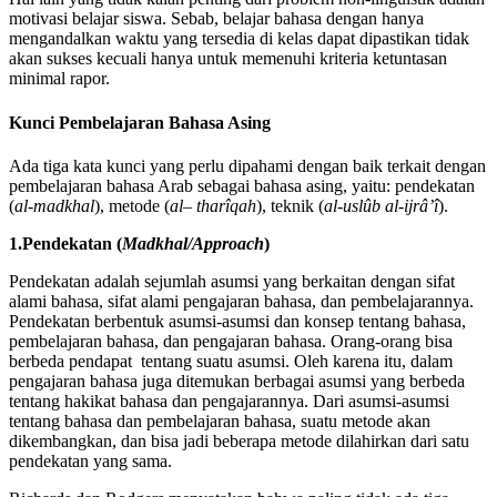
motivasi belajar siswa. Sebab, belajar bahasa dengan hanya
mengandalkan waktu yang tersedia di kelas dapat dipastikan tidak
akan sukses kecuali hanya untuk memenuhi kriteria ketuntasan
minimal rapor.
Kunci Pembelajaran Bahasa Asing
Ada tiga kata kunci yang perlu dipahami dengan baik terkait dengan
pembelajaran bahasa Arab sebagai bahasa asing, yaitu: pendekatan
(
al-madkhal
), metode (
al
–
tharîqah
), teknik (
al-uslûb al-ijrâʼî
).
1.Pendekatan (
Madkhal/Approach
)
Pendekatan adalah sejumlah asumsi yang berkaitan dengan sifat
alami bahasa, sifat alami pengajaran bahasa, dan pembelajarannya.
Pendekatan berbentuk asumsi-asumsi dan konsep tentang bahasa,
pembelajaran bahasa, dan pengajaran bahasa. Orang-orang bisa
berbeda pendapat tentang suatu asumsi. Oleh karena itu, dalam
pengajaran bahasa juga ditemukan berbagai asumsi yang berbeda
tentang hakikat bahasa dan pengajarannya. Dari asumsi-asumsi
tentang bahasa dan pembelajaran bahasa, suatu metode akan
dikembangkan, dan bisa jadi beberapa metode dilahirkan dari satu
pendekatan yang sama.