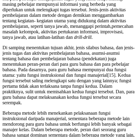
masing pebelajar mempunyai informasi yang berbeda yang
diperlukan untuk melengkapi tugas tersebut. Jenis-jenis aktivitas
pembelajaran dalam metode dengan demikian menggambarkan
tentang kegiatan- kegiatan utama yang didukung dalam aktivitas
pembelajaran, seperti tanya jawab, menanggapi perintah,pemecahan
masalah kelompok, aktivitas pertukaran informasi, improvisasi,
tanya jawab, atau latihan-latihan dan
drill-drill
.
Di samping menentukan tujuan akhir, jenis silabus bahasa, dan jenis-
jenis tugas dan aktivitas pembelajaran bahasa, asumsi-asumsi
tentang bahasa dan pembelajaran bahasa (pendekatan) juga
menentukan peran-peran dari para guru bahasa dan para pebelajar
bahasa. Pada dasarnya, para guru bahasa mempunyai dua fungsi
utama: yaitu fungsi instruksional dan fungsi manajerial[15]. Kedua
fungsi tersebut saling melengkapi satu dengan yang lainnya; fungsi
pertama tidak akan terlaksana tanpa fungsi kedua. Dalam
praktiknya, sulit untuk memisahkan kedua fungsi tersebut. Dan, para
guru bahasa dapat melaksanakan kedua fungsi tersebut secara
serempak.
Beberapa metode lebih menekankan pelaksanaan fungsi
instruksional daripada manajerial, sementara beberapa metode lain
mendorong para guru bahasa untuk berfungsi lebih banyak sebagai
manajer kelas. Dalam beberapa metode, peran dari seorang guru
bahasa sangat dominan sementara dalam beberapa metode yang lain,