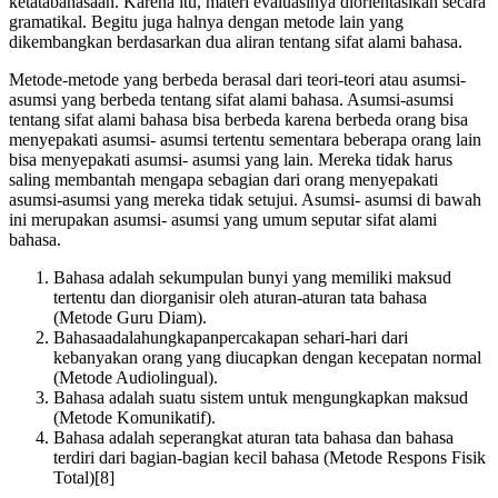
ketatabahasaan. Karena itu, materi evaluasinya diorientasikan secara
gramatikal. Begitu juga halnya dengan metode lain yang
dikembangkan berdasarkan dua aliran tentang sifat alami bahasa.
Metode-metode yang berbeda berasal dari teori-teori atau asumsi-
asumsi yang berbeda tentang sifat alami bahasa. Asumsi-asumsi
tentang sifat alami bahasa bisa berbeda karena berbeda orang bisa
menyepakati asumsi- asumsi tertentu sementara beberapa orang lain
bisa menyepakati asumsi- asumsi yang lain. Mereka tidak harus
saling membantah mengapa sebagian dari orang menyepakati
asumsi-asumsi yang mereka tidak setujui. Asumsi- asumsi di bawah
ini merupakan asumsi- asumsi yang umum seputar sifat alami
bahasa.
Bahasa adalah sekumpulan bunyi yang memiliki maksud
tertentu dan diorganisir oleh aturan-aturan tata bahasa
(Metode Guru Diam).
Bahasaadalahungkapanpercakapan sehari-hari dari
kebanyakan orang yang diucapkan dengan kecepatan normal
(Metode Audiolingual).
Bahasa adalah suatu sistem untuk mengungkapkan maksud
(Metode Komunikatif).
Bahasa adalah seperangkat aturan tata bahasa dan bahasa
terdiri dari bagian-bagian kecil bahasa (Metode Respons Fisik
Total)[8]