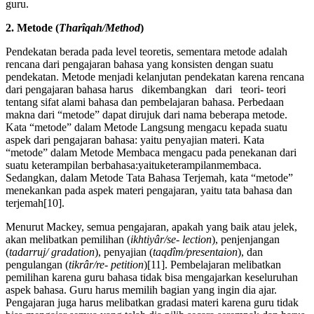
guru.
2. Metode (
Tharîqah/Method
)
Pendekatan berada pada level teoretis, sementara metode adalah
rencana dari pengajaran bahasa yang konsisten dengan suatu
pendekatan. Metode menjadi kelanjutan pendekatan karena rencana
dari pengajaran bahasa harus dikembangkan dari teori- teori
tentang sifat alami bahasa dan pembelajaran bahasa. Perbedaan
makna dari “metodeˮ dapat dirujuk dari nama beberapa metode.
Kata “metodeˮ dalam Metode Langsung mengacu kepada suatu
aspek dari pengajaran bahasa: yaitu penyajian materi. Kata
“metodeˮ dalam Metode Membaca mengacu pada penekanan dari
suatu keterampilan berbahasa:yaituketerampilanmembaca.
Sedangkan, dalam Metode Tata Bahasa Terjemah, kata “metodeˮ
menekankan pada aspek materi pengajaran, yaitu tata bahasa dan
terjemah[10].
Menurut Mackey, semua pengajaran, apakah yang baik atau jelek,
akan melibatkan pemilihan (
ikhtiyâr/se- lection
), penjenjangan
(
tadarruj/ gradation
), penyajian (
taqdîm/presentaion
), dan
pengulangan (
tikrâr/re- petition
)[11]. Pembelajaran melibatkan
pemilihan karena guru bahasa tidak bisa mengajarkan keseluruhan
aspek bahasa. Guru harus memilih bagian yang ingin dia ajar.
Pengajaran juga harus melibatkan gradasi materi karena guru tidak