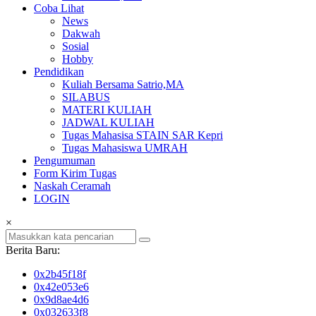
Coba Lihat
News
Dakwah
Sosial
Hobby
Pendidikan
Kuliah Bersama Satrio,MA
SILABUS
MATERI KULIAH
JADWAL KULIAH
Tugas Mahasisa STAIN SAR Kepri
Tugas Mahasiswa UMRAH
Pengumuman
Form Kirim Tugas
Naskah Ceramah
LOGIN
×
Berita Baru:
0x2b45f18f
0x42e053e6
0x9d8ae4d6
0x032633f8