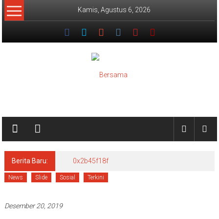
Lompat
Kamis, Agustus 6, 2026
ke
konten
Bersama
Satrio
Datuak
Berita Baru:
0x2b45f18f
News
Slide
Sosial
Terkini
Desember 20, 2019