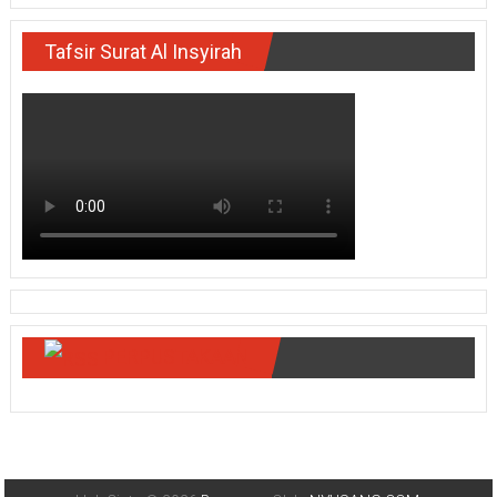
Tafsir Surat Al Insyirah
PERPUSTAKAAN