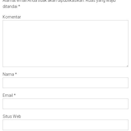
Alamat email Anda tidak akan dipublikasikan.
Ruas yang wajib
ditandai
*
Komentar
Nama
*
Email
*
Situs Web