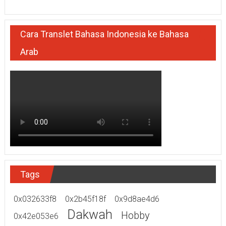
Cara Translet Bahasa Indonesia ke Bahasa
Arab
Tags
0x032633f8
0x2b45f18f
0x9d8ae4d6
Dakwah
Hobby
0x42e053e6