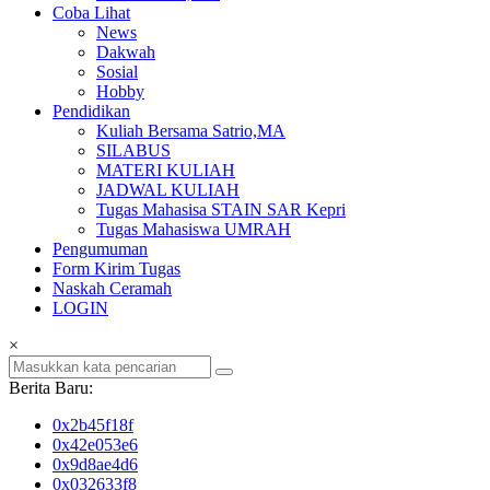
Coba Lihat
News
Dakwah
Sosial
Hobby
Pendidikan
Kuliah Bersama Satrio,MA
SILABUS
MATERI KULIAH
JADWAL KULIAH
Tugas Mahasisa STAIN SAR Kepri
Tugas Mahasiswa UMRAH
Pengumuman
Form Kirim Tugas
Naskah Ceramah
LOGIN
×
Berita Baru:
0x2b45f18f
0x42e053e6
0x9d8ae4d6
0x032633f8