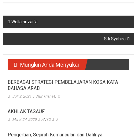
Navigasi
Wella huzaifa
pos
Siti Syahira
Mungkin Anda Menyukai
BERBAGAI STRATEGI PEMBELAJARAN KOSA KATA
BAHASA ARAB
Juli 2, 2021
Nur Trisna
0
AKHLAK TASAUF
Maret 24, 2020
ANTO
0
Pengertian, Sejarah Kemunculan dan Dalilnya