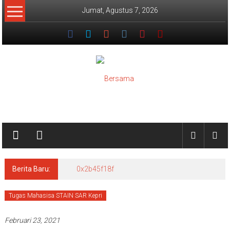
Lompat
Jumat, Agustus 7, 2026
ke
konten
Bersama
Satrio
Datuak
Berita Baru:
0x2b45f18f
Tugas Mahasisa STAIN SAR Kepri
Februari 23, 2021