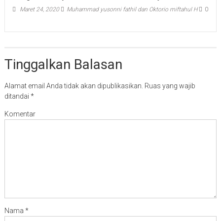
Maret 24, 2020
Muhammad yusonni fathil dan Oktorio miftahul H
0
Tinggalkan Balasan
Alamat email Anda tidak akan dipublikasikan.
Ruas yang wajib
ditandai
*
Komentar
Nama
*