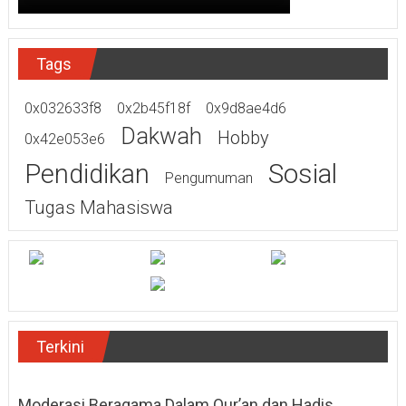
Tags
0x032633f8
0x2b45f18f
0x9d8ae4d6
Dakwah
Hobby
0x42e053e6
Sosial
Pendidikan
Pengumuman
Tugas Mahasiswa
Terkini
Moderasi Beragama Dalam Qur’an dan Hadis