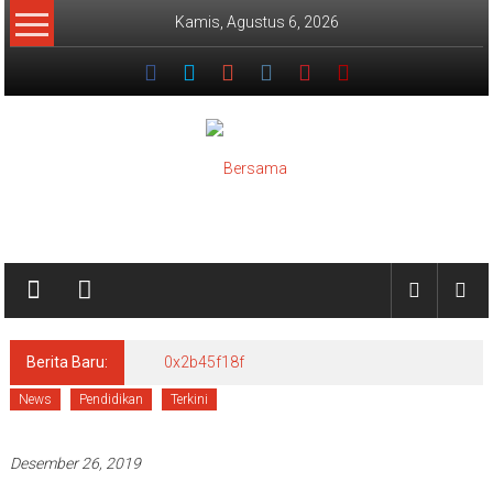
Lompat
Kamis, Agustus 6, 2026
ke
konten
Bersama
Satrio
Datuak
Berita Baru:
0x2b45f18f
News
Pendidikan
Terkini
Desember 26, 2019