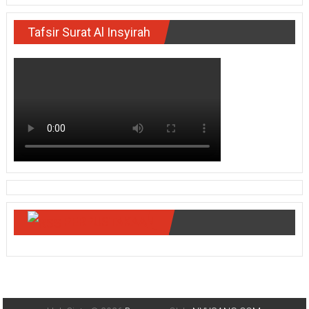
Tafsir Surat Al Insyirah
PERPUSTAKAAN