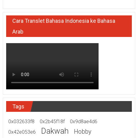
Cara Translet Bahasa Indonesia ke Bahasa
Arab
Tags
0x032633f8
0x2b45f18f
0x9d8ae4d6
Dakwah
Hobby
0x42e053e6