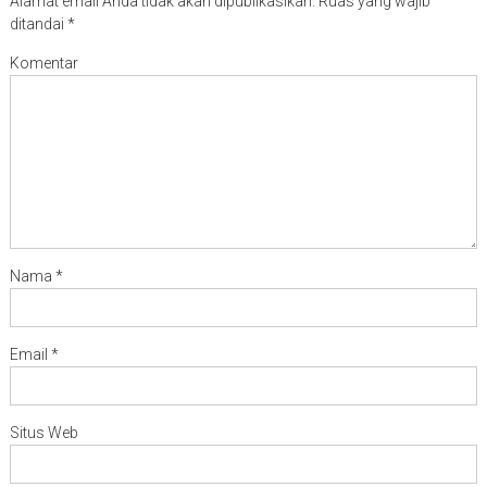
Alamat email Anda tidak akan dipublikasikan.
Ruas yang wajib
ditandai
*
Komentar
Nama
*
Email
*
Situs Web