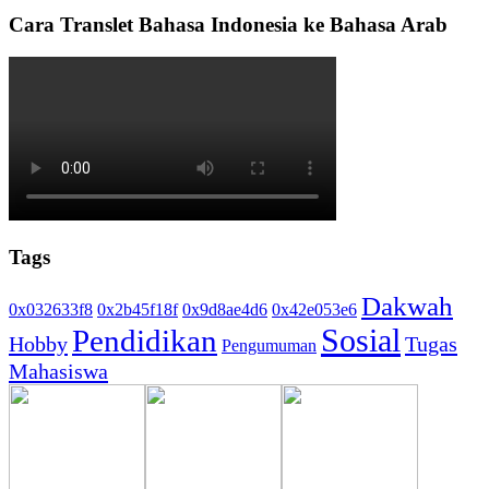
Cara Translet Bahasa Indonesia ke Bahasa Arab
Tags
Dakwah
0x032633f8
0x2b45f18f
0x9d8ae4d6
0x42e053e6
Sosial
Pendidikan
Hobby
Tugas
Pengumuman
Mahasiswa