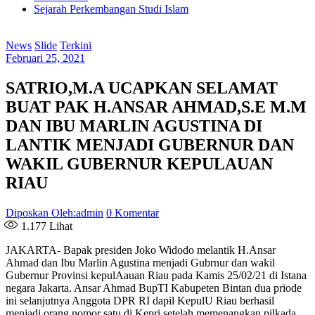
Sejarah Perkembangan Studi Islam
News
Slide
Terkini
Februari 25, 2021
SATRIO,M.A UCAPKAN SELAMAT
BUAT PAK H.ANSAR AHMAD,S.E M.M
DAN IBU MARLIN AGUSTINA DI
LANTIK MENJADI GUBERNUR DAN
WAKIL GUBERNUR KEPULAUAN
RIAU
Diposkan Oleh:admin
0 Komentar
1.177
Lihat
JAKARTA- Bapak presiden Joko Widodo melantik H.Ansar
Ahmad dan Ibu Marlin Agustina menjadi Gubrnur dan wakil
Gubernur Provinsi kepulAauan Riau pada Kamis 25/02/21 di Istana
negara Jakarta. Ansar Ahmad BupTI Kabupeten Bintan dua priode
ini selanjutnya Anggota DPR RI dapil KepulU Riau berhasil
menjadi orang nomor satu di Kepri setelah memenangkan pilkada