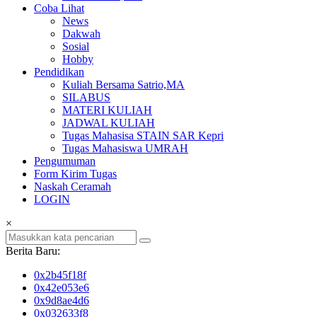
Coba Lihat
News
Dakwah
Sosial
Hobby
Pendidikan
Kuliah Bersama Satrio,MA
SILABUS
MATERI KULIAH
JADWAL KULIAH
Tugas Mahasisa STAIN SAR Kepri
Tugas Mahasiswa UMRAH
Pengumuman
Form Kirim Tugas
Naskah Ceramah
LOGIN
×
Berita Baru:
0x2b45f18f
0x42e053e6
0x9d8ae4d6
0x032633f8