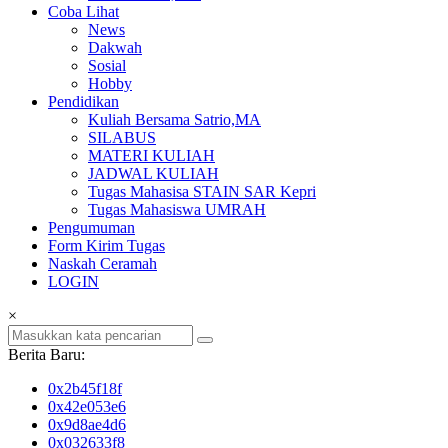
Coba Lihat
News
Dakwah
Sosial
Hobby
Pendidikan
Kuliah Bersama Satrio,MA
SILABUS
MATERI KULIAH
JADWAL KULIAH
Tugas Mahasisa STAIN SAR Kepri
Tugas Mahasiswa UMRAH
Pengumuman
Form Kirim Tugas
Naskah Ceramah
LOGIN
×
Berita Baru:
0x2b45f18f
0x42e053e6
0x9d8ae4d6
0x032633f8