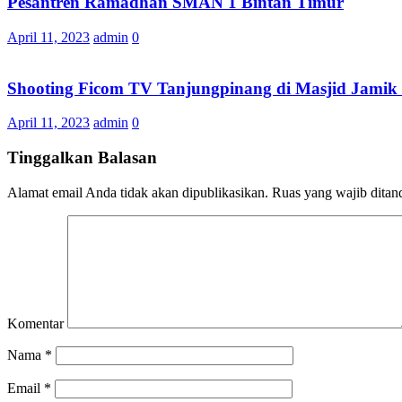
Pesantren Ramadhan SMAN 1 Bintan Timur
April 11, 2023
admin
0
Shooting Ficom TV Tanjungpinang di Masjid Jamik
April 11, 2023
admin
0
Tinggalkan Balasan
Alamat email Anda tidak akan dipublikasikan.
Ruas yang wajib ditan
Komentar
Nama
*
Email
*