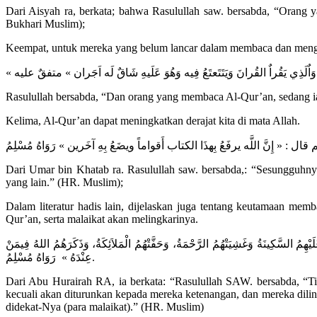
Dari Aisyah ra, berkata; bahwa Rasulullah saw. bersabda, “Orang
Bukhari Muslim);
Keempat, untuk mereka yang belum lancar dalam membaca dan mengkha
« وَاٌلَذِي يَقُراٌ القُرانَ وَيَتَتَعتَعُ فِيه وَهُوَ عَلَيهِ شَاقٌ لَه اَجَران » متفقٌ عليه
Rasulullah bersabda, “Dan orang yang membaca Al-Qur’an, sedang ia
Kelima, Al-Qur’an dapat meningkatkan derajat kita di mata Allah.
ال : « إِنَّ اللَّه يرفَعُ بِهذَا الكتاب أَقواماً ويضَعُ بِهِ آخَرين » رَوَاهُ مُسْلِمُ
Dari Umar bin Khatab ra. Rasulullah saw. bersabda,: “Sesungguhn
yang lain.” (HR. Muslim);
Dalam literatur hadis lain, dijelaskan juga tentang keutamaan m
Qur’an, serta malaikat akan melingkarinya.
ِمُ السَّكِينَةُ وَغَشِيَتْهُمُ الرَّحْمَةُ، وَحَفَّتْهُمُ الْمَلاَئِكَةُ، وَذَكَرَهُمُ اللهُ فِيمَنْ
عِنْدَهُ » رَوَاهُ مُسْلِمُ.
Dari Abu Hurairah RA, ia berkata: “Rasulullah SAW. bersabda, “T
kecuali akan diturunkan kepada mereka ketenangan, dan mereka dili
didekat-Nya (para malaikat).” (HR. Muslim)