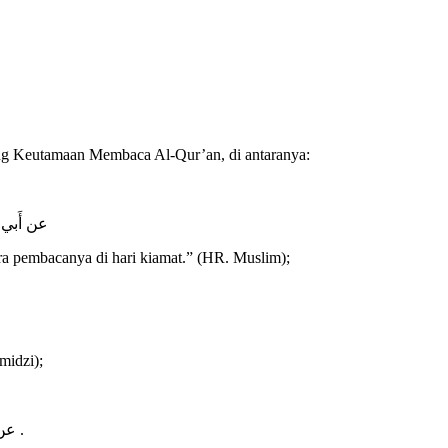
ng Keutamaan Membaca Al-Qur’an, di antaranya:
عن أَبي أُ
ra pembacanya di hari kiamat.” (HR. Muslim);
midzi);
عن عائشة رضي اللَّه عنها قالتْ : قال رسولُ اللَّهِ صَلّى اللهُ عَلَيْهِ وسَلَّم : « الَّذِي يَقرَأُ القُرْآنَ وَهُو ماهِرٌ بِهِ معَ السَّفَرةِ الكرَامِ البررَةِ » متفقٌ عليه .