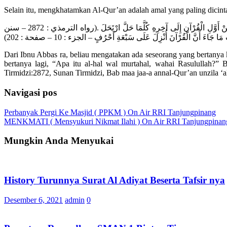
Selain itu, mengkhatamkan Al-Qur’an adalah amal yang paling dicinta
عَنْ ابْنِ عَبَّاسٍ قَالَ : قَالَ رَجُلٌ يَا رَسُولَ اللَّهِ أَيُّ الْعَمَلِ أَحَبُّ إِلَى اللَّهِ؟ قَالَ : الْحَالُّ الْمُرْتَحِلُ – قَالَ : وَمَا الْحَالُّ الْمُرْتَحِلُ؟ قَالَ الَّذِي يَضْرِبُ مِنْ أَوَّلِ الْقُرْآنِ إِلَى آخِرِهِ كُلَّمَا حَلَّ ارْتَحَلَ .(رواه الترمذي : 2872 – سنن
اءَ أَنَّ الْقُرْآنَ أُنْزِلَ عَلَى سَبْعَةِ أَحْرُفٍ – الجزء : 10 – صفحة : 202
Dari Ibnu Abbas ra, beliau mengatakan ada seseorang yang bertanya 
bertanya lagi, “Apa itu al-hal wal murtahal, wahai Rasulullah?”
Tirmidzi:2872, Sunan Tirmidzi, Bab maa jaa-a annal-Qur’an unzila ‘ala
Navigasi pos
Perbanyak Pergi Ke Masjid ( PPKM ) On Air RRI Tanjungpinang
MENKMATI ( Mensyukuri Nikmat Ilahi ) On Air RRI Tanjungpinan
Mungkin Anda Menyukai
History Turunnya Surat Al Adiyat Beserta Tafsir nya
Desember 6, 2021
admin
0