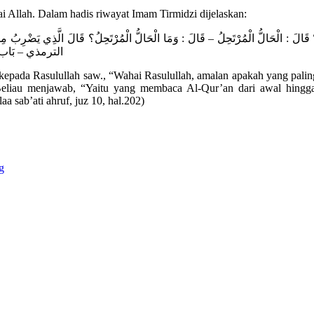
i Allah. Dalam hadis riwayat Imam Tirmidzi dijelaskan:
الترمذي – بَاب مَا جَ)
kepada Rasulullah saw., “Wahai Rasulullah, amalan apakah yang paling
 Beliau menjawab, “Yaitu yang membaca Al-Qur’an dari awal hingga a
a sab’ati ahruf, juz 10, hal.202)
g