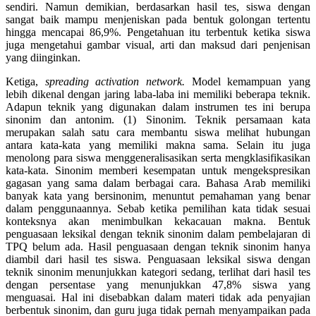
sendiri. Namun demikian, berdasarkan hasil tes, siswa dengan
sangat baik mampu menjeniskan pada bentuk golongan tertentu
hingga mencapai 86,9%. Pengetahuan itu terbentuk ketika siswa
juga mengetahui gambar visual, arti dan maksud dari penjenisan
yang diinginkan.
Ketiga,
spreading activation network.
Model kemampuan yang
lebih dikenal dengan jaring laba-laba ini memiliki beberapa teknik.
Adapun teknik yang digunakan dalam instrumen tes ini berupa
sinonim dan antonim. (1) Sinonim. Teknik persamaan kata
merupakan salah satu cara membantu siswa melihat hubungan
antara kata-kata yang memiliki makna sama. Selain itu juga
menolong para siswa menggeneralisasikan serta mengklasifikasikan
kata-kata. Sinonim memberi kesempatan untuk mengekspresikan
gagasan yang sama dalam berbagai cara. Bahasa Arab memiliki
banyak kata yang bersinonim, menuntut pemahaman yang benar
dalam penggunaannya. Sebab ketika pemilihan kata tidak sesuai
konteksnya akan menimbulkan kekacauan makna. Bentuk
penguasaan leksikal dengan teknik sinonim dalam pembelajaran di
TPQ belum ada. Hasil penguasaan dengan teknik sinonim hanya
diambil dari hasil tes siswa. Penguasaan leksikal siswa dengan
teknik sinonim menunjukkan kategori sedang, terlihat dari hasil tes
dengan persentase yang menunjukkan 47,8% siswa yang
menguasai. Hal ini disebabkan dalam materi tidak ada penyajian
berbentuk sinonim, dan guru juga tidak pernah menyampaikan pada