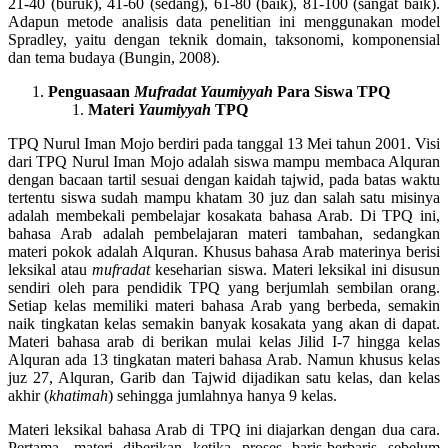
21-40 (buruk), 41-60 (sedang), 61-80 (baik), 81-100 (sangat baik).
Adapun metode analisis data penelitian ini menggunakan model
Spradley, yaitu dengan teknik domain, taksonomi, komponensial
dan tema budaya (Bungin, 2008).
Penguasaan
Mufradat Yaumiyyah
Para Siswa TPQ
Materi
Yaumiyyah
TPQ
TPQ Nurul Iman Mojo berdiri pada tanggal 13 Mei tahun 2001. Visi
dari TPQ Nurul Iman Mojo adalah siswa mampu membaca Alquran
dengan bacaan tartil sesuai dengan kaidah tajwid, pada batas waktu
tertentu siswa sudah mampu khatam 30 juz dan salah satu misinya
adalah membekali pembelajar kosakata bahasa Arab. Di TPQ ini,
bahasa Arab adalah pembelajaran materi tambahan, sedangkan
materi pokok adalah Alquran. Khusus bahasa Arab materinya berisi
leksikal atau
mufradat
keseharian siswa. Materi leksikal ini disusun
sendiri oleh para pendidik TPQ yang berjumlah sembilan orang.
Setiap kelas memiliki materi bahasa Arab yang berbeda, semakin
naik tingkatan kelas semakin banyak kosakata yang akan di dapat.
Materi bahasa arab di berikan mulai kelas Jilid I-7 hingga kelas
Alquran ada 13 tingkatan materi bahasa Arab. Namun khusus kelas
juz 27, Alquran, Garib dan Tajwid dijadikan satu kelas, dan kelas
akhir (
khatimah
) sehingga jumlahnya hanya 9 kelas.
Materi leksikal bahasa Arab di TPQ ini diajarkan dengan dua cara.
Pertama, materi diberikan ketika proses baris-berbaris sebelum