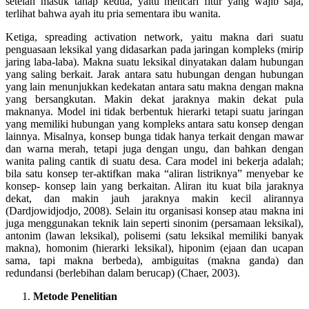
setelah masuk tahap kedua, yaitu mencari fitur yang wajib saja,
terlihat bahwa ayah itu pria sementara ibu wanita.
Ketiga, spreading activation network, yaitu makna dari suatu
penguasaan leksikal yang didasarkan pada jaringan kompleks (mirip
jaring laba-laba). Makna suatu leksikal dinyatakan dalam hubungan
yang saling berkait. Jarak antara satu hubungan dengan hubungan
yang lain menunjukkan kedekatan antara satu makna dengan makna
yang bersangkutan. Makin dekat jaraknya makin dekat pula
maknanya. Model ini tidak berbentuk hierarki tetapi suatu jaringan
yang memiliki hubungan yang kompleks antara satu konsep dengan
lainnya. Misalnya, konsep bunga tidak hanya terkait dengan mawar
dan warna merah, tetapi juga dengan ungu, dan bahkan dengan
wanita paling cantik di suatu desa. Cara model ini bekerja adalah;
bila satu konsep ter-aktifkan maka “aliran listriknya” menyebar ke
konsep- konsep lain yang berkaitan. Aliran itu kuat bila jaraknya
dekat, dan makin jauh jaraknya makin kecil alirannya
(Dardjowidjodjo, 2008). Selain itu organisasi konsep atau makna ini
juga menggunakan teknik lain seperti sinonim (persamaan leksikal),
antonim (lawan leksikal), polisemi (satu leksikal memiliki banyak
makna), homonim (hierarki leksikal), hiponim (ejaan dan ucapan
sama, tapi makna berbeda), ambiguitas (makna ganda) dan
redundansi (berlebihan dalam berucap) (Chaer, 2003).
Metode Penelitian