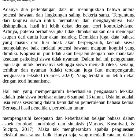
Adanya dua pertentangan data ini menunjukkan bahwa antara
potensi bawaan dan lingkungan saling bekerja sama. Tergantung
dari kognisi siswa untuk memahami dan menghayatinya. Bila
disimpulkan, hasil ini lebih dekat dengan teori kontruksivisme.
Artinya, potensi berbahasa jika tidak dimaksimalkan dan mendapat
asupan dari dunia luar akan mandeg. Demikian juga, data bahasa
yang masuk dari luar tidak akan berpengaruh, kecuali siswa
mengolahnya baik melalui potensi bawaan maupun kognisi yang
dimiliki. Kognisi ini pun tidak akan berjalan dengan baik manakala
keadaan psikologi siswa tidak nyaman. Dalam hal ini, penggunaan
lagu-lagu untuk bernyanyi sehingga siswa menjadi rileks, senang,
terhibur dan nyaman (tidak) tertekan juga ikut mempengaruhi
penguasaan leksikal (Slamet, 2020). Yang terakhir ini lebih dekat
dengan teori humanisme.
Hal lain yang mempengaruhi keberhasilan penguasaan leksikal
adalah usia siswa berkisar antara 6 sampai 13 tahun. Usia ini adalah
usia emas seseorang dalam kemudahan pemerolehan bahasa kedua.
Berbagai hasil penelitian, perbedaan umur
mempengaruhi kecepatan dan keberhasilan belajar bahasa dalam
aspek fonologi, morfologi dan sintaksis (Markus, Kusmiyati, &
Sucipto, 2017). Maka tak mengherankan apabila penguasaan
leksikal anak sangat baik. Hanya saja, yang menjadi catatan, dalam