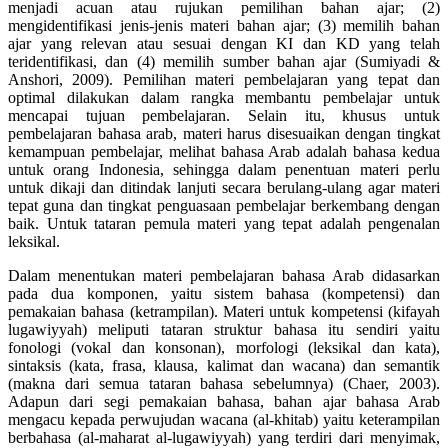
menjadi acuan atau rujukan pemilihan bahan ajar; (2)
mengidentifikasi jenis-jenis materi bahan ajar; (3) memilih bahan
ajar yang relevan atau sesuai dengan KI dan KD yang telah
teridentifikasi, dan (4) memilih sumber bahan ajar (Sumiyadi &
Anshori, 2009). Pemilihan materi pembelajaran yang tepat dan
optimal dilakukan dalam rangka membantu pembelajar untuk
mencapai tujuan pembelajaran. Selain itu, khusus untuk
pembelajaran bahasa arab, materi harus disesuaikan dengan tingkat
kemampuan pembelajar, melihat bahasa Arab adalah bahasa kedua
untuk orang Indonesia, sehingga dalam penentuan materi perlu
untuk dikaji dan ditindak lanjuti secara berulang-ulang agar materi
tepat guna dan tingkat penguasaan pembelajar berkembang dengan
baik. Untuk tataran pemula materi yang tepat adalah pengenalan
leksikal.
Dalam menentukan materi pembelajaran bahasa Arab didasarkan
pada dua komponen, yaitu sistem bahasa (kompetensi) dan
pemakaian bahasa (ketrampilan). Materi untuk kompetensi (kifayah
lugawiyyah) meliputi tataran struktur bahasa itu sendiri yaitu
fonologi (vokal dan konsonan), morfologi (leksikal dan kata),
sintaksis (kata, frasa, klausa, kalimat dan wacana) dan semantik
(makna dari semua tataran bahasa sebelumnya) (Chaer, 2003).
Adapun dari segi pemakaian bahasa, bahan ajar bahasa Arab
mengacu kepada perwujudan wacana (al-khitab) yaitu keterampilan
berbahasa (al-maharat al-lugawiyyah) yang terdiri dari menyimak,