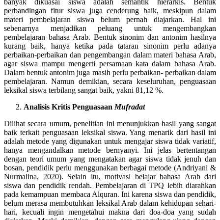
banyak dikuasai siswa adalah semantik hierarkis. Bentuk
perbandingan fitur siswa juga cenderung baik, meskipun dalam
materi pembelajaran siswa belum pernah diajarkan. Hal ini
sebenarnya menjadikan peluang untuk mengembangkan
pembelajaran bahasa Arab. Bentuk sinonim dan antonim hasilnya
kurang baik, hanya ketika pada tataran sinonim perlu adanya
perbaikan-perbaikan dan pengembangan dalam materi bahasa Arab,
agar siswa mampu mengerti persamaan kata dalam bahasa Arab.
Dalam bentuk antonim juga masih perlu perbaikan- perbaikan dalam
pembelajaran. Namun demikian, secara keseluruhan, penguasaan
leksikal siswa terbilang sangat baik, yakni 81,12 %.
Analisis Kritis Penguasaan
Mufradat
Dilihat secara umum, penelitian ini menunjukkan hasil yang sangat
baik terkait penguasaan leksikal siswa. Yang menarik dari hasil ini
adalah metode yang digunakan untuk mengajar siswa tidak variatif,
hanya mengandalkan metode bernyanyi. Ini jelas bertentangan
dengan teori umum yang mengatakan agar siswa tidak jenuh dan
bosan, pendidik perlu menggunakan berbagai metode (Andriyani &
Nurmalina, 2020). Selain itu, motivasi belajar bahasa Arab dari
siswa dan pendidik rendah. Pembelajaran di TPQ lebih diarahkan
pada kemampuan membaca Alquran. Ini karena siswa dan pendidik,
belum merasa membutuhkan leksikal Arab dalam kehidupan sehari-
hari, kecuali ingin mengetahui makna dari doa-doa yang sudah