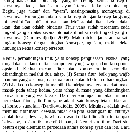
paling atas adalah “binatang” yang memayungi semua konsep di
bawahnya. Jadi, “ikan” dan “ayam” termasuk konsep binatang.
Begitu juga “ikan” dan “ayam”, masing-masing memayungi di
bawahnya. Hubungan antara satu konsep dengan konsep langsung
ini bersifat “adalah” artinya “ikan lele” adalah ikan. Lele adalah
ikan, dan ikan adalah binatang. Fitur yang sudah tercantum pada
tingkat yang di atas secara otomatis dimiliki oleh tingkat yang di
bawahnya (Dardjowidjodjo, 2008). Makin dekat jarak antara satu
tingkat konsep dengan tingkat konsep yang lain, makin dekat
hubungan kedua konsep tersebut.
Kedua, perbandingan fitur, yaitu konsep penguasaan leksikal yang
dinyatakan dalam daftar komponen yang wajib, dan komponen
opsional. Kedua macam fitur atau komponen ini kemudian
dibandingkan melalui dua tahap. (1) Semua fitur, baik yang wajib
maupun yang opsional, dari dua konsep atau lebih itu dibandingkan.
(2) Bila kedua konsep itu memiliki kemiripannya terlalu dekat, maka
masuk pada tahap kedua, yaitu tahap di mana yang dibandingkan
hanya fitur yang wajib saja. Dari perbandingan ini akan muncul
perbedaan fitur, yaitu fitur yang ada di satu konsep tetapi tidak ada
di konsep yang lain (Dardjowidjodjo, 2008). Misalnya adalah ayah
memiliki fitur insan, dewasa, nikah dan pria, sedangkan ibu fiturnya
adalah insan, dewasa, kawin dan wanita. Dari fitur-fitur ini tampak
bahwa ayah dan ibu memiliki banyak kemiripan fitur. Dari sini
belum dapat ditentukan perbedaan antara konsep ayah dan ibu. Baru