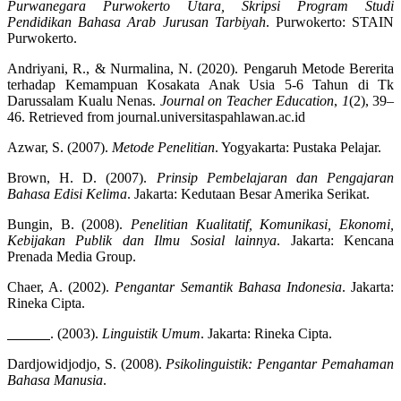
Purwanegara Purwokerto Utara, Skripsi Program Studi
Pendidikan Bahasa Arab Jurusan Tarbiyah
. Purwokerto: STAIN
Purwokerto.
Andriyani, R., & Nurmalina, N. (2020). Pengaruh Metode Bererita
terhadap Kemampuan Kosakata Anak Usia 5-6 Tahun di Tk
Darussalam Kualu Nenas.
Journal on Teacher Education
,
1
(2), 39–
46. Retrieved from journal.universitaspahlawan.ac.id
Azwar, S. (2007).
Metode Penelitian
. Yogyakarta: Pustaka Pelajar.
Brown, H. D. (2007).
Prinsip Pembelajaran dan Pengajaran
Bahasa Edisi Kelima
. Jakarta: Kedutaan Besar Amerika Serikat.
Bungin, B. (2008).
Penelitian Kualitatif, Komunikasi, Ekonomi,
Kebijakan Publik dan Ilmu Sosial lainnya
. Jakarta: Kencana
Prenada Media Group.
Chaer, A. (2002).
Pengantar Semantik Bahasa Indonesia
. Jakarta:
Rineka Cipta.
. (2003).
Linguistik Umum
. Jakarta: Rineka Cipta.
Dardjowidjodjo, S. (2008).
Psikolinguistik: Pengantar Pemahaman
Bahasa Manusia
.