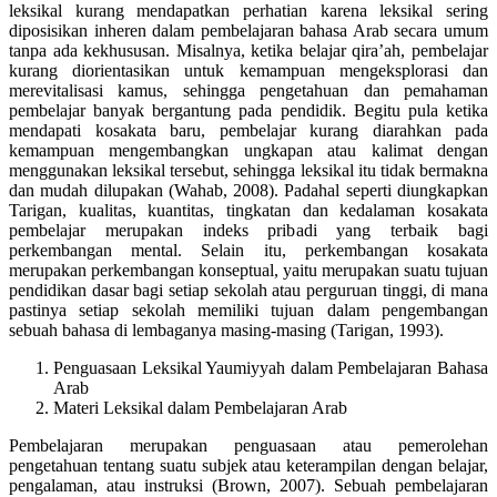
leksikal kurang mendapatkan perhatian karena leksikal sering
diposisikan inheren dalam pembelajaran bahasa Arab secara umum
tanpa ada kekhususan. Misalnya, ketika belajar qira’ah, pembelajar
kurang diorientasikan untuk kemampuan mengeksplorasi dan
merevitalisasi kamus, sehingga pengetahuan dan pemahaman
pembelajar banyak bergantung pada pendidik. Begitu pula ketika
mendapati kosakata baru, pembelajar kurang diarahkan pada
kemampuan mengembangkan ungkapan atau kalimat dengan
menggunakan leksikal tersebut, sehingga leksikal itu tidak bermakna
dan mudah dilupakan (Wahab, 2008). Padahal seperti diungkapkan
Tarigan, kualitas, kuantitas, tingkatan dan kedalaman kosakata
pembelajar merupakan indeks pribadi yang terbaik bagi
perkembangan mental. Selain itu, perkembangan kosakata
merupakan perkembangan konseptual, yaitu merupakan suatu tujuan
pendidikan dasar bagi setiap sekolah atau perguruan tinggi, di mana
pastinya setiap sekolah memiliki tujuan dalam pengembangan
sebuah bahasa di lembaganya masing-masing (Tarigan, 1993).
Penguasaan Leksikal Yaumiyyah dalam Pembelajaran Bahasa
Arab
Materi Leksikal dalam Pembelajaran Arab
Pembelajaran merupakan penguasaan atau pemerolehan
pengetahuan tentang suatu subjek atau keterampilan dengan belajar,
pengalaman, atau instruksi (Brown, 2007). Sebuah pembelajaran