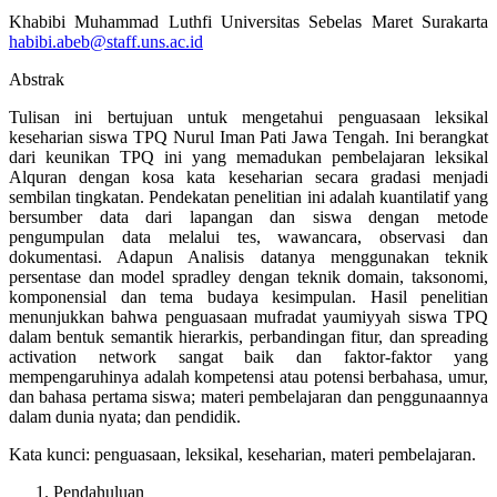
Khabibi Muhammad Luthfi Universitas Sebelas Maret Surakarta
habibi.abeb@staff.uns.ac.id
Abstrak
Tulisan ini bertujuan untuk mengetahui penguasaan leksikal
keseharian siswa TPQ Nurul Iman Pati Jawa Tengah. Ini berangkat
dari keunikan TPQ ini yang memadukan pembelajaran leksikal
Alquran dengan kosa kata keseharian secara gradasi menjadi
sembilan tingkatan. Pendekatan penelitian ini adalah kuantilatif yang
bersumber data dari lapangan dan siswa dengan metode
pengumpulan data melalui tes, wawancara, observasi dan
dokumentasi. Adapun Analisis datanya menggunakan teknik
persentase dan model spradley dengan teknik domain, taksonomi,
komponensial dan tema budaya kesimpulan. Hasil penelitian
menunjukkan bahwa penguasaan mufradat yaumiyyah siswa TPQ
dalam bentuk semantik hierarkis, perbandingan fitur, dan spreading
activation network sangat baik dan faktor-faktor yang
mempengaruhinya adalah kompetensi atau potensi berbahasa, umur,
dan bahasa pertama siswa; materi pembelajaran dan penggunaannya
dalam dunia nyata; dan pendidik.
Kata kunci: penguasaan, leksikal, keseharian, materi pembelajaran.
Pendahuluan