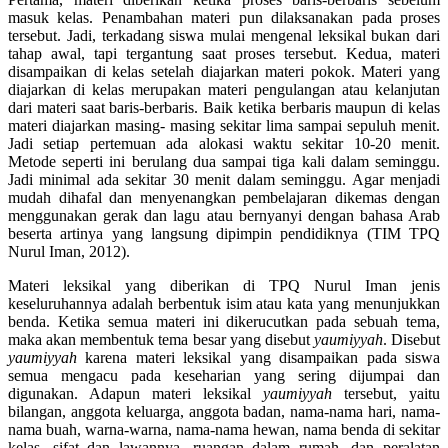
masuk kelas. Penambahan materi pun dilaksanakan pada proses
tersebut. Jadi, terkadang siswa mulai mengenal leksikal bukan dari
tahap awal, tapi tergantung saat proses tersebut. Kedua, materi
disampaikan di kelas setelah diajarkan materi pokok. Materi yang
diajarkan di kelas merupakan materi pengulangan atau kelanjutan
dari materi saat baris-berbaris. Baik ketika berbaris maupun di kelas
materi diajarkan masing- masing sekitar lima sampai sepuluh menit.
Jadi setiap pertemuan ada alokasi waktu sekitar 10-20 menit.
Metode seperti ini berulang dua sampai tiga kali dalam seminggu.
Jadi minimal ada sekitar 30 menit dalam seminggu. Agar menjadi
mudah dihafal dan menyenangkan pembelajaran dikemas dengan
menggunakan gerak dan lagu atau bernyanyi dengan bahasa Arab
beserta artinya yang langsung dipimpin pendidiknya (TIM TPQ
Nurul Iman, 2012).
Materi leksikal yang diberikan di TPQ Nurul Iman jenis
keseluruhannya adalah berbentuk isim atau kata yang menunjukkan
benda. Ketika semua materi ini dikerucutkan pada sebuah tema,
maka akan membentuk tema besar yang disebut
yaumiyyah
. Disebut
yaumiyyah
karena materi leksikal yang disampaikan pada siswa
semua mengacu pada keseharian yang sering dijumpai dan
digunakan. Adapun materi leksikal
yaumiyyah
tersebut, yaitu
bilangan, anggota keluarga, anggota badan, nama-nama hari, nama-
nama buah, warna-warna, nama-nama hewan, nama benda di sekitar
kelas, sifat dan lawannya, ruangan dalam rumah, dan peralatan