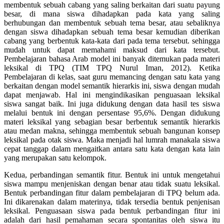
membentuk sebuah cabang yang saling berkaitan dari suatu payung
besar, di mana siswa dihadapkan pada kata yang saling
berhubungan dan membentuk sebuah tema besar, atau sebaliknya
dengan siswa dihadapkan sebuah tema besar kemudian diberikan
cabang yang berbentuk kata-kata dari pada tema tersebut. sehingga
mudah untuk dapat memahami maksud dari kata tersebut.
Pembelajaran bahasa Arab model ini banyak ditemukan pada materi
leksikal di TPQ (TIM TPQ Nurul Iman, 2012). Ketika
Pembelajaran di kelas, saat guru memancing dengan satu kata yang
berkaitan dengan model semantik hierarkis ini, siswa dengan mudah
dapat menjawab. Hal ini mengindikasikan penguasaan leksikal
siswa sangat baik. Ini juga didukung dengan data hasil tes siswa
melalui bentuk ini dengan persentase 95,6%. Dengan didukung
materi leksikal yang sebagian besar berbentuk semantik hierarkis
atau medan makna, sehingga membentuk sebuah bangunan konsep
leksikal pada otak siswa. Maka menjadi hal lumrah manakala siswa
cepat tanggap dalam mengaitkan antara satu kata dengan kata lain
yang merupakan satu kelompok.
Kedua, perbandingan semantik fitur. Bentuk ini untuk mengetahui
siswa mampu menjeniskan dengan benar atau tidak suatu leksikal.
Bentuk perbandingan fitur dalam pembelajaran di TPQ belum ada.
Ini dikarenakan dalam materinya, tidak tersedia bentuk penjenisan
leksikal. Penguasaan siswa pada bentuk perbandingan fitur ini
adalah dari hasil pemahaman secara spontanitas oleh siswa itu