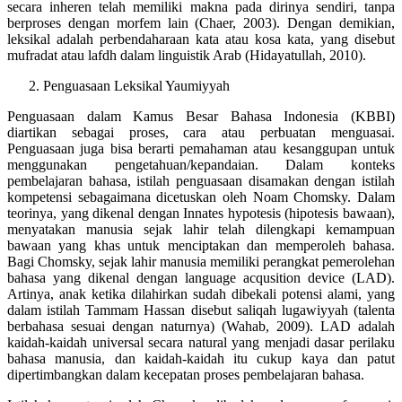
secara inheren telah memiliki makna pada dirinya sendiri, tanpa
berproses dengan morfem lain (Chaer, 2003). Dengan demikian,
leksikal adalah perbendaharaan kata atau kosa kata, yang disebut
mufradat atau lafdh dalam linguistik Arab (Hidayatullah, 2010).
Penguasaan Leksikal Yaumiyyah
Penguasaan dalam Kamus Besar Bahasa Indonesia (KBBI)
diartikan sebagai proses, cara atau perbuatan menguasai.
Penguasaan juga bisa berarti pemahaman atau kesanggupan untuk
menggunakan pengetahuan/kepandaian. Dalam konteks
pembelajaran bahasa, istilah penguasaan disamakan dengan istilah
kompetensi sebagaimana dicetuskan oleh Noam Chomsky. Dalam
teorinya, yang dikenal dengan Innates hypotesis (hipotesis bawaan),
menyatakan manusia sejak lahir telah dilengkapi kemampuan
bawaan yang khas untuk menciptakan dan memperoleh bahasa.
Bagi Chomsky, sejak lahir manusia memiliki perangkat pemerolehan
bahasa yang dikenal dengan language acqusition device (LAD).
Artinya, anak ketika dilahirkan sudah dibekali potensi alami, yang
dalam istilah Tammam Hassan disebut saliqah lugawiyyah (talenta
berbahasa sesuai dengan naturnya) (Wahab, 2009). LAD adalah
kaidah-kaidah universal secara natural yang menjadi dasar perilaku
bahasa manusia, dan kaidah-kaidah itu cukup kaya dan patut
dipertimbangkan dalam kecepatan proses pembelajaran bahasa.