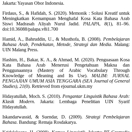
Jakarta: Yayasan Obor Indonesia.
Firdaus, S., & Hafidah, S. (2020). Memonik : Solusi Kreatif untuk
Meningkatkan Kemampuan Menghafal Kosa Kata Bahasa Arab
Siswi Madrasah Aliyah Nurul Jadid.
PALAPA
,
8
(1), 81–96.
doi:10.36088/palapa.v8i1.700
Hamid, A., Bahruddin, U., & Musthofa, B. (2008).
Pembelajaran
Bahasa Arab, Pendekatan, Metode, Strategi dan Media
. Malang:
UIN Malang Press.
Hashim, H., Bakar, K. A., & Ahmad, M. (2020). Penguasaan Kosa
Kata Bahasa Arab Menerusi Pengetahuan Makna dan
Penggunaannya (Mastery of Arabic Vocabulary Through
Knowledge of Meaning and Its Use).
MALIM: JURNAL
PENGAJIAN UMUM ASIA TENGGARA (SEA Journal of General
Studies)
,
21
(0). Retrieved from ejournal.ukm.my
Hidayatullah, Moch. S. (2010).
Pengantar Linguistik Bahasa Arab:
Klasik Modern
. Jakarta: Lembaga Penelitian UIN Syarif
Hidayatullah.
Iskandarwassid, & Suendar, D. (2009).
Strategi Pembelajaran
Bahasa
. Bandung: Remaja Rosdakarya.