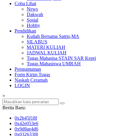
Coba Lihat
News
Dakwah
Sosial
Hobby
Pendidikan
Kuliah Bersama Satrio,MA
SILABUS
MATERI KULIAH
JADWAL KULIAH
Tugas Mahasisa STAIN SAR Kepri
Tugas Mahasiswa UMRAH
Pengumuman
Form Kirim Tugas
Naskah Ceramah
LOGIN
×
Berita Baru:
0x2b45f18f
0x42e053e6
0x9d8ae4d6
0x032633f8