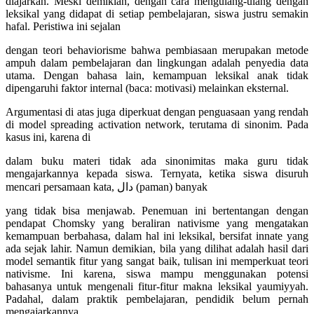
diajarkan. Meski demikian, dengan cara mengulang-ulang dengan
leksikal yang didapat di setiap pembelajaran, siswa justru semakin
hafal. Peristiwa ini sejalan
dengan teori behaviorisme bahwa pembiasaan merupakan metode
ampuh dalam pembelajaran dan lingkungan adalah penyedia data
utama. Dengan bahasa lain, kemampuan leksikal anak tidak
dipengaruhi faktor internal (baca: motivasi) melainkan eksternal.
Argumentasi di atas juga diperkuat dengan penguasaan yang rendah
di model spreading activation network, terutama di sinonim. Pada
kasus ini, karena di
dalam buku materi tidak ada sinonimitas maka guru tidak
mengajarkannya kepada siswa. Ternyata, ketika siswa disuruh
mencari persamaan kata, دال (paman) banyak
yang tidak bisa menjawab. Penemuan ini bertentangan dengan
pendapat Chomsky yang beraliran nativisme yang mengatakan
kemampuan berbahasa, dalam hal ini leksikal, bersifat innate yang
ada sejak lahir. Namun demikian, bila yang dilihat adalah hasil dari
model semantik fitur yang sangat baik, tulisan ini memperkuat teori
nativisme. Ini karena, siswa mampu menggunakan potensi
bahasanya untuk mengenali fitur-fitur makna leksikal yaumiyyah.
Padahal, dalam praktik pembelajaran, pendidik belum pernah
mengajarkannya.