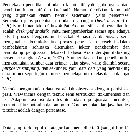
Pendekatan penelitian ini adalah kuantilatif, yaitu gabungan antara
penelitian kuantitatif dan kualitatif. Namun demikian, kuantitatif
yang digunakan dalam bentuk sederhana, yaitu persentase.
Sementara jenis penelitian ini adalah lapangan (
field research
) di
TPQ Nurul Iman Mojo Cluwak Pati Adapun sifat dari penelitian ini
adalah
deskriptif-analitik
, yaitu menggambarkan secara apa adanya
terkait proses Penguasaan Leksikal Bahasa Arab Siswa, serta
menganalisis bentuk-bentuk proses penguasaan tersebut dalam
pembelajaran sehingga ditemukan faktor penghambat dan
pendukung penguasaan leksikal Bahasa Arab dengan didukung
persentase angka (Azwar, 2007). Sumber data dalam penelitian ini
menggunakan sumber data primer, yaitu siswa yang diambil secara
purposive sampling
, dan sekunder, yaitu data-data yang mendukung
dara primer seperti guru, proses pembelajaran di kelas dan buku ajar
TPQ.
Metode pengumpulan datanya adalah observasi dengan partisipasi
pasif, wawancara dengan teknik semi terstruktur, dokumentasi dan
tes. Adapun kisi-kisi dari tes itu adalah penguasaan hierarkis,
semantik fitur, antonim dan antonim. Cara penilaian dari jawaban tes
tersebut adalah dengan persentase.
Data yang terkumpul dikategorikan menjadi; 0-20 (sangat buruk),