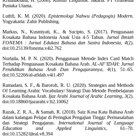
Kridalaksana, H. (2008).
Kamus Linguistik
. Jakarta: PT Gramedia
Pustaka Utama.
Luthfi, K. M. (2020).
Epistemologi Nahwu (Pedagogis) Modern
.
Yogyakarta: Zahir Publishing.
Markus, N., Kusmiyati, K., & Sucipto, S. (2017). Penguasaan
Kosakata Bahasa Indonesia Anak Usia 4-5 Tahun.
Jurnal Ilmiah
FONEMA : Jurnal Edukasi Bahasa dan Sastra Indonesia
,
4
(2).
doi:10.25139/fonema.v4i2.762
Nurlaila, M. P. N. (2020). Penggunaan Metode Index Card Match
Terhadap Penguasaan Kosakata Bahasa Arab.
AL-AF’IDAH: Jurnal
Pendidikan Bahasa Arab Dan Pengajarannya
,
4
(1), 51–65.
doi:10.52266/al-afidah.v4i1.497
Ramadani, S. F., & Baroroh, R. U. (2020). Strategies and Methods
Of Learning Arabic Vocabulary/ Strategi Dan Metode Pembelajaran
Kosakata Bahasa Arab.
Ijaz Arabi Journal of Arabic Learning
,
3
(2).
doi:10.18860/ijazarabi.v3i2.10062
Razak, Z. R. A., & Samah, R. (2018). Saiz Kosa Kata Bahasa Arab
dalam kalangan Pelajar di Peringkat Pengajian Tinggi: Permasalahan
dan Strategi Pengajaran.
International Journal of Language
Education and Applied Linguistics
, 61–70.
doi:10.15282/ijleal.v8.394