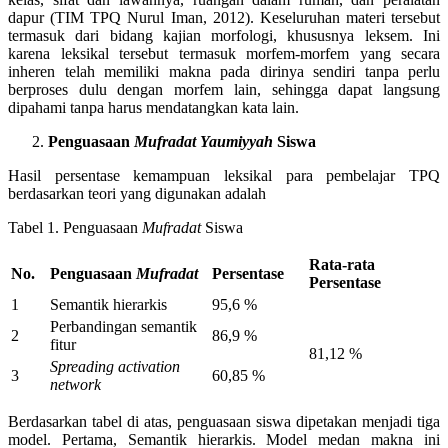
dapur (TIM TPQ Nurul Iman, 2012). Keseluruhan materi tersebut
termasuk dari bidang kajian morfologi, khususnya leksem. Ini
karena leksikal tersebut termasuk morfem-morfem yang secara
inheren telah memiliki makna pada dirinya sendiri tanpa perlu
berproses dulu dengan morfem lain, sehingga dapat langsung
dipahami tanpa harus mendatangkan kata lain.
Penguasaan
Mufradat Yaumiyyah
Siswa
Hasil persentase kemampuan leksikal para pembelajar TPQ
berdasarkan teori yang digunakan adalah
Tabel 1. Penguasaan
Mufradat
Siswa
Rata-rata
No.
Penguasaan
Mufradat
Persentase
Persentase
1
Semantik hierarkis
95,6 %
Perbandingan semantik
2
86,9 %
fitur
81,12 %
Spreading activation
3
60,85 %
network
Berdasarkan tabel di atas, penguasaan siswa dipetakan menjadi tiga
model. Pertama, Semantik hierarkis. Model medan makna ini