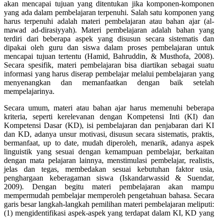
akan mencapai tujuan yang ditentukan jika komponen-komponen
yang ada dalam pembelajaran terpenuhi. Salah satu komponen yang
harus terpenuhi adalah materi pembelajaran atau bahan ajar (al-
mawad ad-dirasiyyah). Materi pembelajaran adalah bahan yang
terdiri dari beberapa aspek yang disusun secara sistematis dan
dipakai oleh guru dan siswa dalam proses pembelajaran untuk
mencapai tujuan tertentu (Hamid, Bahruddin, & Musthofa, 2008).
Secara spesifik, materi pembelajaran bisa diartikan sebagai suatu
informasi yang harus diserap pembelajar melalui pembelajaran yang
menyenangkan dan memanfaatkan dengan baik setelah
mempelajarinya.
Secara umum, materi atau bahan ajar harus memenuhi beberapa
kriteria, seperti kerelevanan dengan Kompetensi Inti (KI) dan
Kompetensi Dasar (KD), isi pembelajaran dan penjabaran dari KI
dan KD, adanya unsur motivasi, disusun secara sistematis, praktis,
bermanfaat, up to date, mudah diperoleh, menarik, adanya aspek
linguistik yang sesuai dengan kemampuan pembelajar, berkaitan
dengan mata pelajaran lainnya, menstimulasi pembelajar, realistis,
jelas dan tegas, membedakan sesuai kebutuhan faktor usia,
penghargaan keberagaman siswa (Iskandarwassid & Suendar,
2009). Dengan begitu materi pembelajaran akan mampu
mempermudah pembelajar memperoleh pengetahuan bahasa. Secara
garis besar langkah-langkah pemilihan materi pembelajaran meliputi:
(1) mengidentifikasi aspek-aspek yang terdapat dalam KI, KD yang