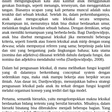
dalam mengungkapkan kata atau kalimat anak menggunakan
gerakan fisiologis, seperti menangis, tersenyum, dan menggerakkan
tangan. Biasanya ucapan yang kali pertama muncul adalah suku
terakhir dari sebuah leksikal. Setelah itu, dalam perkembangannya,
anak akan mengucapkan satu leksikal secara sempurna.
Kemampuan ini, menurutnya tidak bisa diukur berdasarkan umur,
melainkan tingkat kesulitan sebuah bahasa. Dengan demikian, setiap
anak memiliki kemampuan yang berbeda-beda. Bagi Dardjowidjojo,
anak bisa disebut menguasai leksikal jika memenuhi beberapa
kriteria, seperti fonetik atau fonem leksikal anak mirip dengan orang
dewasa; selalu mempunyai referen yang sama; berprinsip pada kini
dan sini yang bergantung pada lingkungan bahasa; kata utama
(nomina dan adjektiva) dikuasai terlebih dahulu daripada fungsi, dan
nomina dan adjektiva mendahului verba (Dardjowidjodjo, 2008).
Dalam hal penguasaan leksikal, di mana melibatkan fungsi kognitif
yang di dalamnya berkembang conceptual system dengan
sedemikian rupa, maka otak mampu bekerja atau berpikir secara
ilmiah. Atas dasar ini, Dardjowidjojo, menunjukkan bahwa strategi
penguasaan leksikal pada anak itu terkait dengan fungsi kognitif
melalui organisasi konsep yang terdiri dari tiga model.
Pertama, semantik hierarkis, yaitu mengelompokkan makna leksikal
berdasarkan bidang tertentu yang bersifat hierarkis. Misalnya, dalam
hierarki binatang bisa dibreakdow menjadi beberapa bagian. Yang