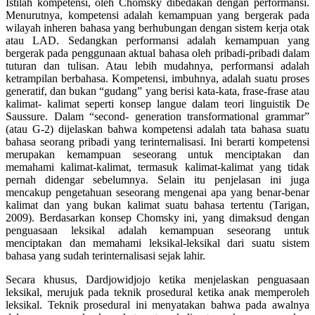
Istilah kompetensi, oleh Chomsky dibedakan dengan performansi.
Menurutnya, kompetensi adalah kemampuan yang bergerak pada
wilayah inheren bahasa yang berhubungan dengan sistem kerja otak
atau LAD. Sedangkan performansi adalah kemampuan yang
bergerak pada penggunaan aktual bahasa oleh pribadi-pribadi dalam
tuturan dan tulisan. Atau lebih mudahnya, performansi adalah
ketrampilan berbahasa. Kompetensi, imbuhnya, adalah suatu proses
generatif, dan bukan “gudang” yang berisi kata-kata, frase-frase atau
kalimat- kalimat seperti konsep langue dalam teori linguistik De
Saussure. Dalam “second- generation transformational grammar”
(atau G-2) dijelaskan bahwa kompetensi adalah tata bahasa suatu
bahasa seorang pribadi yang terinternalisasi. Ini berarti kompetensi
merupakan kemampuan seseorang untuk menciptakan dan
memahami kalimat-kalimat, termasuk kalimat-kalimat yang tidak
pernah didengar sebelumnya. Selain itu penjelasan ini juga
mencakup pengetahuan seseorang mengenai apa yang benar-benar
kalimat dan yang bukan kalimat suatu bahasa tertentu (Tarigan,
2009). Berdasarkan konsep Chomsky ini, yang dimaksud dengan
penguasaan leksikal adalah kemampuan seseorang untuk
menciptakan dan memahami leksikal-leksikal dari suatu sistem
bahasa yang sudah terinternalisasi sejak lahir.
Secara khusus, Dardjowidjojo ketika menjelaskan penguasaan
leksikal, merujuk pada teknik prosedural ketika anak memperoleh
leksikal. Teknik prosedural ini menyatakan bahwa pada awalnya