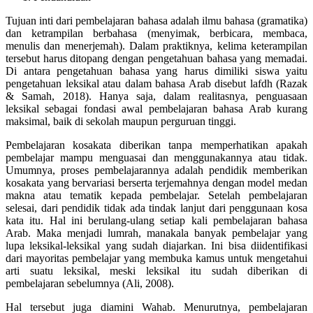
Tujuan inti dari pembelajaran bahasa adalah ilmu bahasa (gramatika)
dan ketrampilan berbahasa (menyimak, berbicara, membaca,
menulis dan menerjemah). Dalam praktiknya, kelima keterampilan
tersebut harus ditopang dengan pengetahuan bahasa yang memadai.
Di antara pengetahuan bahasa yang harus dimiliki siswa yaitu
pengetahuan leksikal atau dalam bahasa Arab disebut lafdh (Razak
& Samah, 2018). Hanya saja, dalam realitasnya, penguasaan
leksikal sebagai fondasi awal pembelajaran bahasa Arab kurang
maksimal, baik di sekolah maupun perguruan tinggi.
Pembelajaran kosakata diberikan tanpa memperhatikan apakah
pembelajar mampu menguasai dan menggunakannya atau tidak.
Umumnya, proses pembelajarannya adalah pendidik memberikan
kosakata yang bervariasi berserta terjemahnya dengan model medan
makna atau tematik kepada pembelajar. Setelah pembelajaran
selesai, dari pendidik tidak ada tindak lanjut dari penggunaan kosa
kata itu. Hal ini berulang-ulang setiap kali pembelajaran bahasa
Arab. Maka menjadi lumrah, manakala banyak pembelajar yang
lupa leksikal-leksikal yang sudah diajarkan. Ini bisa diidentifikasi
dari mayoritas pembelajar yang membuka kamus untuk mengetahui
arti suatu leksikal, meski leksikal itu sudah diberikan di
pembelajaran sebelumnya (Ali, 2008).
Hal tersebut juga diamini Wahab. Menurutnya, pembelajaran