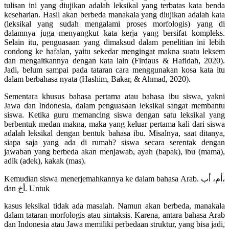
tulisan ini yang diujikan adalah leksikal yang terbatas kata benda
keseharian. Hasil akan berbeda manakala yang diujikan adalah kata
(leksikal yang sudah mengalami proses morfologis) yang di
dalamnya juga menyangkut kata kerja yang bersifat kompleks.
Selain itu, penguasaan yang dimaksud dalam penelitian ini lebih
condong ke hafalan, yaitu sekedar mengingat makna suatu leksem
dan mengaitkannya dengan kata lain (Firdaus & Hafidah, 2020).
Jadi, belum sampai pada tataran cara menggunakan kosa kata itu
dalam berbahasa nyata (Hashim, Bakar, & Ahmad, 2020).
Sementara khusus bahasa pertama atau bahasa ibu siswa, yakni
Jawa dan Indonesia, dalam penguasaan leksikal sangat membantu
siswa. Ketika guru memancing siswa dengan satu leksikal yang
berbentuk medan makna, maka yang keluar pertama kali dari siswa
adalah leksikal dengan bentuk bahasa ibu. Misalnya, saat ditanya,
siapa saja yang ada di rumah? siswa secara serentak dengan
jawaban yang berbeda akan menjawab, ayah (bapak), ibu (mama),
adik (adek), kakak (mas).
Kemudian siswa menerjemahkannya ke dalam bahasa Arab. أم، أب،
dan أخ. Untuk
kasus leksikal tidak ada masalah. Namun akan berbeda, manakala
dalam tataran morfologis atau sintaksis. Karena, antara bahasa Arab
dan Indonesia atau Jawa memiliki perbedaan struktur, yang bisa jadi,