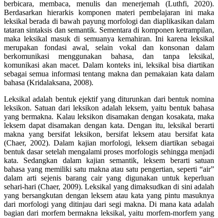
berbicara, membaca, menulis dan menerjemah (Luthfi, 2020).
Berdasarkan hierarkis komponen materi pembelajaran ini maka
leksikal berada di bawah payung morfologi dan diaplikasikan dalam
tataran sintaksis dan semantik. Sementara di komponen ketrampilan,
maka leksikal masuk di semuanya kemahiran. Ini karena leksikal
merupakan fondasi awal, selain vokal dan konsonan dalam
berkomunikasi menggunakan bahasa, dan tanpa leksikal,
komunikasi akan macet. Dalam konteks ini, leksikal bisa diartikan
sebagai semua informasi tentang makna dan pemakaian kata dalam
bahasa (Kridalaksana, 2008).
Leksikal adalah bentuk ejektif yang diturunkan dari bentuk nomina
leksikon. Satuan dari leksikon adalah leksem, yaitu bentuk bahasa
yang bermakna. Kalau leksikon disamakan dengan kosakata, maka
leksem dapat disamakan dengan kata. Dengan itu, leksikal berarti
makna yang bersifat leksikon, bersifat leksem atau bersifat kata
(Chaer, 2002). Dalam kajian morfologi, leksem diartikan sebagai
bentuk dasar setelah mengalami proses morfologis sehingga menjadi
kata. Sedangkan dalam kajian semantik, leksem berarti satuan
bahasa yang memiliki satu makna atau satu pengertian, seperti “air”
dalam arti sejenis barang cair yang digunakan untuk keperluan
sehari-hari (Chaer, 2009). Leksikal yang dimaksudkan di sini adalah
yang bersangkutan dengan leksem atau kata yang pintu masuknya
dari morfologi yang ditinjau dari segi makna. Di mana kata adalah
bagian dari morfem bermakna leksikal, yaitu morfem-morfem yang