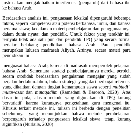
justru akan mengakibatkan interferensi (pengaruh) dari bahasa ibu
ke bahasa Arab.
Berdasarkan analisis ini, penguasaan leksikal dipengaruhi beberapa
faktor, seperti kompetensi atau potensi berbahasa, umur, dan bahasa
pertama siswa; kedalaman materi pembelajaran dan penggunaannya
dalam dunia nyata; dan pendidik. Untuk faktor yang terakhir ini,
ternyata tidak ada satu pun dari pendidik TPQ yang secara formal
berlatar belakang pendidikan bahasa Arab. Para pendidik
merupakan lulusan madrasah Aliyah. Artinya, secara materi para
pendidikan ini
menguasai bahasa Arab, karena di madrasah memperoleh pelajaran
bahasa Arab. Sementara strategi pembelajarannya mereka peroleh
secara otodidak berdasarkan pengalaman mengajar yang sudah
berjalan bertahun-tahun, bukan strategi yang dari berbagai referensi
yang dikaitkan dengan tingkat kemampuan siswa seperti
mubtadi’,
mutawassit
dan
mutaqadiim
(Ramadani & Baroroh, 2020)
.
Atas
dasar ini pula, alasan metode yang digunakan di TPQ kurang
bervariatif, karena kurangnya pengetahuan guru mengenai itu.
Khusus terkait metode ini, tulisan ini berbeda dengan penelitian
sebelumnya yang menunjukkan bahwa metode pembelajaran
berpengaruh terhadap penguasaan leksikal siswa, tetapi kurang
siginifikan (Nurlaila, 2020)