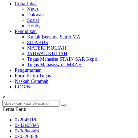
Coba Lihat
News
Dakwah
Sosial
Hobby
Pendidikan
Kuliah Bersama Satrio,MA
SILABUS
MATERI KULIAH
JADWAL KULIAH
Tugas Mahasisa STAIN SAR Kepri
Tugas Mahasiswa UMRAH
Pengumuman
Form Kirim Tugas
Naskah Ceramah
LOGIN
×
Berita Baru:
0x2b45f18f
0x42e053e6
0x9d8ae4d6
0x032633f8