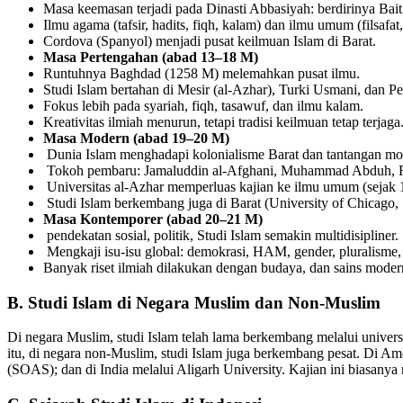
Masa keemasan terjadi pada Dinasti Abbasiyah: berdirinya Bai
Ilmu agama (tafsir, hadits, fiqh, kalam) dan ilmu umum (filsaf
Cordova (Spanyol) menjadi pusat keilmuan Islam di Barat.
Masa Pertengahan (abad 13–18 M)
Runtuhnya Baghdad (1258 M) melemahkan pusat ilmu.
Studi Islam bertahan di Mesir (al-Azhar), Turki Usmani, dan Pe
Fokus lebih pada syariah, fiqh, tasawuf, dan ilmu kalam.
Kreativitas ilmiah menurun, tetapi tradisi keilmuan tetap terjaga
Masa Modern (abad 19–20 M)
Dunia Islam menghadapi kolonialisme Barat dan tantangan mod
Tokoh pembaru: Jamaluddin al-Afghani, Muhammad Abduh, R
Universitas al-Azhar memperluas kajian ke ilmu umum (sejak 
Studi Islam berkembang juga di Barat (University of Chicag
Masa Kontemporer (abad 20–21 M)
pendekatan sosial, politik, Studi Islam semakin multidisipliner.
Mengkaji isu-isu global: demokrasi, HAM, gender, pluralisme,
Banyak riset ilmiah dilakukan dengan budaya, dan sains moder
B. Studi Islam di Negara Muslim dan Non-Muslim
Di negara Muslim, studi Islam telah lama berkembang melalui univers
itu, di negara non-Muslim, studi Islam juga berkembang pesat. Di Ame
(SOAS); dan di India melalui Aligarh University. Kajian ini biasany