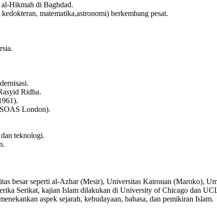
t al-Hikmah di Baghdad.
at, kedokteran, matematika,astronomi) berkembang pesat.
rsia.
.
ernisasi.
asyid Ridha.
1961).
o, SOAS London).
 dan teknologi.
n.
itas besar seperti al-Azhar (Mesir), Universitas Kairouan (Maroko), 
rika Serikat, kajian Islam dilakukan di University of Chicago dan UCL
a menekankan aspek sejarah, kebudayaan, bahasa, dan pemikiran Islam.