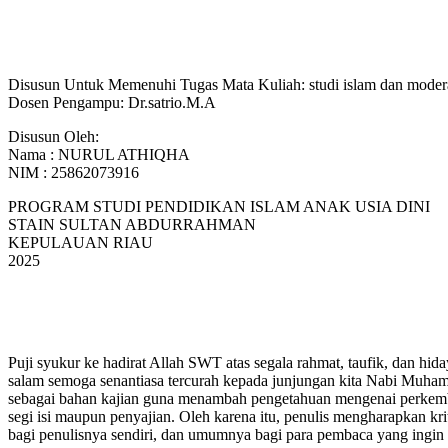
Disusun Untuk Memenuhi Tugas Mata Kuliah: studi islam dan moder
Dosen Pengampu: Dr.satrio.M.A
Disusun Oleh:
Nama : NURUL ATHIQHA
NIM : 25862073916
PROGRAM STUDI PENDIDIKAN ISLAM ANAK USIA DINI
STAIN SULTAN ABDURRAHMAN
KEPULAUAN RIAU
2025
Puji syukur ke hadirat Allah SWT atas segala rahmat, taufik, dan h
salam semoga senantiasa tercurah kepada junjungan kita Nabi Muham
sebagai bahan kajian guna menambah pengetahuan mengenai perkemba
segi isi maupun penyajian. Oleh karena itu, penulis mengharapkan k
bagi penulisnya sendiri, dan umumnya bagi para pembaca yang ingin