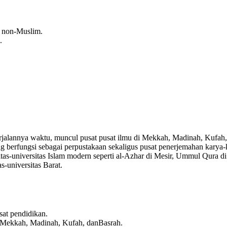
n non-Muslim.
.
berjalannya waktu, muncul pusat pusat ilmu di Mekkah, Madinah, Kuf
ng berfungsi sebagai perpustakaan sekaligus pusat penerjemahan karya
tas-universitas Islam modern seperti al-Azhar di Mesir, Ummul Qura d
s-universitas Barat.
at pendidikan.
ti Mekkah, Madinah, Kufah, danBasrah.