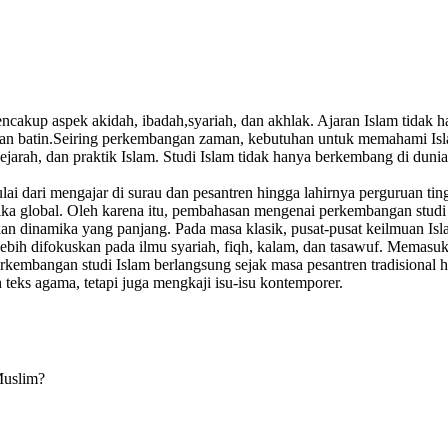
kup aspek akidah, ibadah,syariah, dan akhlak. Ajaran Islam tidak han
an batin.Seiring perkembangan zaman, kebutuhan untuk memahami Islam
ejarah, dan praktik Islam. Studi Islam tidak hanya berkembang di dunia
lai dari mengajar di surau dan pesantren hingga lahirnya perguruan ti
ika global. Oleh karena itu, pembahasan mengenai perkembangan studi 
n dinamika yang panjang. Pada masa klasik, pusat-pusat keilmuan Is
lebih difokuskan pada ilmu syariah, fiqh, kalam, dan tasawuf. Memasuk
kembangan studi Islam berlangsung sejak masa pesantren tradisional hi
teks agama, tetapi juga mengkaji isu-isu kontemporer.
Muslim?