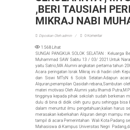
,BERI TAUSIAH PE
MIKRAJ NABI MU
Diposkan Oleh:admin
0 Komentar
1.568
Lihat
SUNGAI PANGKUA SOLOK SELATAN : Keluarga Besar
Muhammad SAW Sabtu 13 / 03/ 2021.Untuk Narasu
yaitu Satrio,MA Alumni angkatan pertama tahun 20
Acara peringatan Israk Mikraj ini di hadiri oleh Ke
dan Siswi MTsN 6 Solok Selatan.Adapun acar
Alquran,penampilan Qasidah rebana,Sambutan oleh
materi motivasi Oleh Alumni yaitu Ilhamdi Putra,M.
tingginya kepada pihak sekolah sudah berkenan m
dulu di bina di didik oleh guru guru sehingga bisa b
dalam menuntut ilmu pengetahuan,kalian harus ser
merasakan keberkahan Alquran dengn mampu mem
tampil di acara Pemerintahan Wali Kota Padang 
Mahasiswa di Kampus Universitas Negri Padang,d