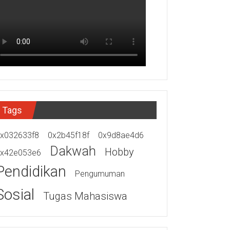
Tags
x032633f8
0x2b45f18f
0x9d8ae4d6
Dakwah
Hobby
x42e053e6
Pendidikan
Pengumuman
Sosial
Tugas Mahasiswa