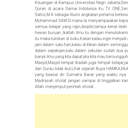
Keuangan di Kampus Universitas Negri Jakarta.Den
Quran di acara Damai Indobesia Ku TV ONE,Sera
Satrio,M.A sebagai Alumi angkatan pertama berke
Muhammad SAW.Di mana Ia menyampaiakan kepada 
semua belajar yang rajin,disiplin,tampa kenal lel
hewan buruan ,Ikatlah Ilmu itu dengan menuliskan
itu maka tuliskan di buku.Kalian kalau ingin menja
jam dalam satu hari,kalau di klikan dalam semingg
dalam sepekqan,kalu dalam sebulan sudah dua p
banyk ilmu yang kita dapat jika kita mau bersungg
Masjid,Masjid tempat Ibadah juga tempat belajar,
dan Surau tidak ikut,Lihat sejarah Buya HAMKA,Mu
yang beasal dri Sumatra Barat yang waktu nya d
Madrasah sholat jangan sampai di tinggalkan ka
Allah menjemput perintah sholat .