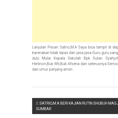
Lanjutan Pesan Satrio,M.A Saya bisa tampil di de
karenakan tidak lepas dari jasa jasa Guru guru yang
dulu Mulai Kepala Sekolah Bpk Sutan Syahjoha
Herlinon,Buk Wti,Buk Afsena dan seterusnya.Semog
dan umur panjang amiin .
Navigasi
SATRIO,M.A BERI KAJIAN RUTIN SHUBUH MA
SUMBAR
pos