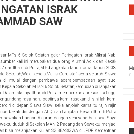
RINGATAN ISRAK
HAMMAD SAW
 MTs 6 Solok Selatan gelar Peringatan Israk Mikraj Nabi
mber kali ini merupakan dua orng Alumni Adik dan Kakak
02 dan Ilham di Putra,M.Pd angkatan tahun tamat tahun 2008.
Ma
pala Sekolah,Wakil kepala,Majlis Guru,staf serta seluruh Siswa
a di mulai dengan pembawa acara,pembacaan ayat suci
 Kepala Sekolah MTsN 6 Solok Selatan,kemudian di lanjutkan
Pd.Dalam aksinya Ilhamdi Putra memberikan apresiasi setinggi
engundang rasa haru pastinya kami rasakan,di sini lah kami
erdiri di depan Siswa Siswi sekalian,oleh karna itu rajin rajin
ius bekali diri dengan Al Quran.Lanjutan Pesan Ilhmdi Putra
bawakan bacaan Alquran dengan seni yang baik,bisa Saya
sewaktu duduk di Sekolah MAN 2 Padang dan Sewaktu menjadi
an bisa melanjutkan Kuliah S2 BEASISWA di LPDP Kementrian