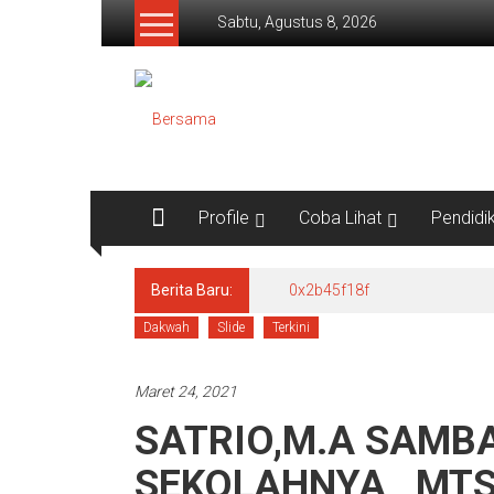
Lompat
Sabtu, Agustus 8, 2026
ke
konten
Bersama
Satrio
Datuak
Profile
Coba Lihat
Pendidi
Berita Baru:
0x2b45f18f
Dakwah
Slide
Terkini
Maret 24, 2021
SATRIO,M.A SAMB
SEKOLAHNYA , MTS