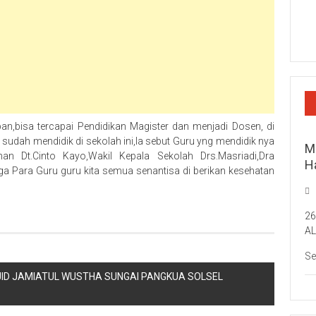
pan,bisa tercapai Pendidikan Magister dan menjadi Dosen, di
 sudah mendidik di sekolah ini,Ia sebut Guru yng mendidik nya
M
n Dt.Cinto Kayo,Wakil Kepala Sekolah Drs.Masriadi,Dra
H
a Para Guru guru kita semua senantisa di berikan kesehatan
2
A
Se
SJID JAMIATUL WUSTHA SUNGAI PANGKUA SOLSEL