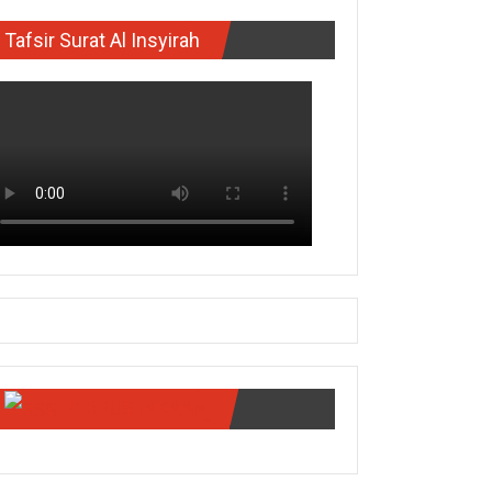
Tafsir Surat Al Insyirah
PERPUSTAKAAN