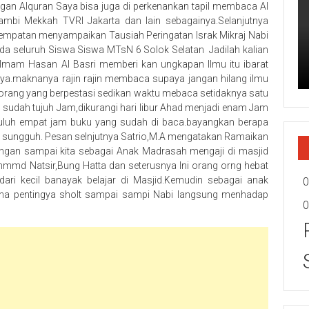
gan Alquran Saya bisa juga di perkenankan tapil membaca Al
mbi Mekkah TVRI Jakarta dan lain sebagainya.Selanjutnya
sempatan menyampaikan Tausiah Peringatan Israk Mikraj Nabi
seluruh Siswa Siswa MTsN 6 Solok Selatan Jadilah kalian
ah.Imam Hasan Al Basri memberi kan ungkapan Ilmu itu ibarat
nya.maknanya rajin rajin membaca supaya jangan hilang ilmu
di orang yang berpestasi sedikan waktu mebaca setidaknya satu
u sudah tujuh Jam,dikurangi hari libur Ahad menjadi enam Jam
uluh empat jam buku yang sudah di baca.bayangkan berapa
uh sungguh. Pesan selnjutnya Satrio,M.A mengatakan Ramaikan
jangan sampai kita sebagai Anak Madrasah mengaji di masjid
hmmd Natsir,Bung Hatta dan seterusnya Ini orang orng hebat
ari kecil banayak belajar di Masjid.Kemudin sebagai anak
0
rna pentingya sholt sampai sampi Nabi langsung menhadap
0