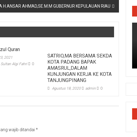
 H.ANSAR AHMAD,SE.M.M GUBERNUR KEPULAUAN RIAU
azul Quran
SATRIO,MA BERSAMA SEKDA
3, 2021
KOTA PADANG BAPAK
ultan Algi Fahri
0
AMASRUL,DALAM
KUNJUNGAN KERJA KE KOTA
TANJUNGPINANG
Agustus 18, 2020
admin
0
ang wajib ditandai
*