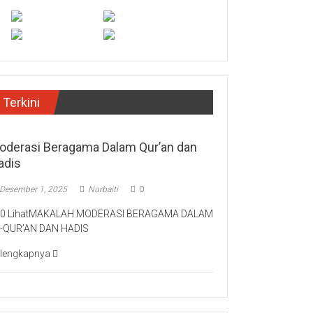
Terkini
oderasi Beragama Dalam Qur’an dan
adis
Desember 1, 2025
Nurbaiti
0
60 LihatMAKALAH MODERASI BERAGAMA DALAM
L-QUR’AN DAN HADIS
lengkapnya